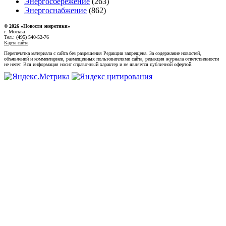
Энергосбережение
(263)
Энергоснабжение
(862)
© 2026 «Новости энеретики»
г. Москва
Тел.: (495) 540-52-76
Карта сайта
Перепечатка материала с сайта без разрешения Редакции запрещена. За содержание новостей,
объявлений и комментариев, размещенных пользователями сайта, редакция журнала ответственности
не несет. Вся информация носит справочный характер и не является публичной офертой.