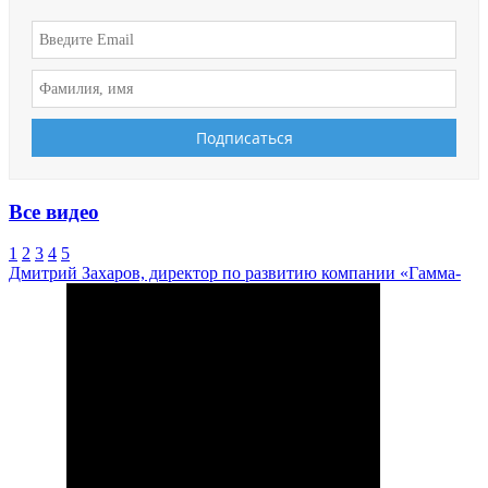
Все видео
1
2
3
4
5
Дмитрий Захаров, директор по развитию компании «Гамма-