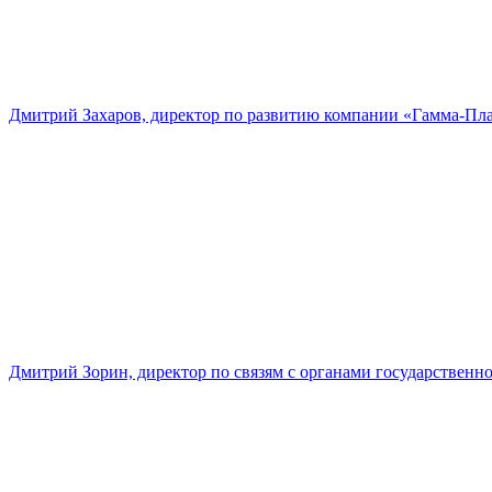
Дмитрий Захаров, директор по развитию компании «Гамма-Пл
Дмитрий Зорин, директор по связям с органами государстве