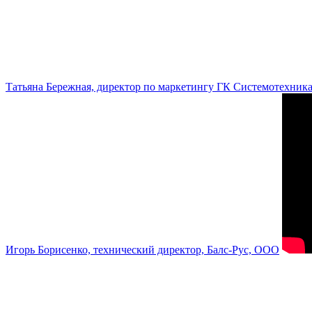
Татьяна Бережная, директор по маркетингу ГК Системотехник
Игорь Борисенко, технический директор, Балс-Рус, ООО