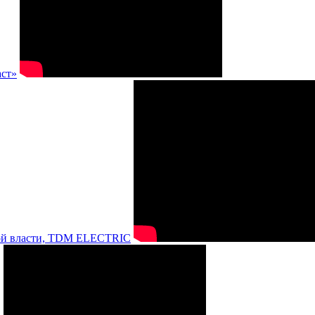
аст»
нной власти, TDM ELECTRIC