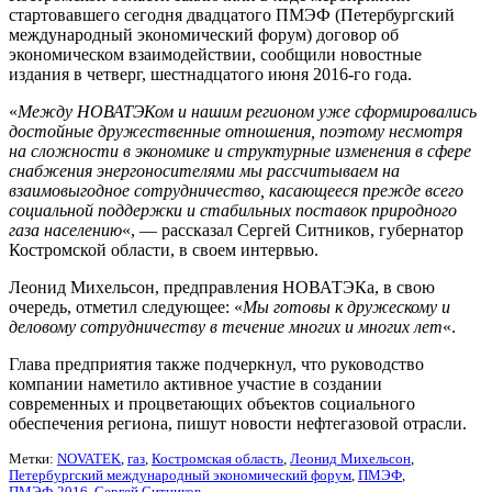
стартовавшего сегодня двадцатого ПМЭФ (Петербургский
международный экономический форум) договор об
экономическом взаимодействии, сообщили новостные
издания в четверг, шестнадцатого июня 2016-го года.
«
Между НОВАТЭКом и нашим регионом уже сформировались
достойные дружественные отношения, поэтому несмотря
на сложности в экономике и структурные изменения в сфере
снабжения энергоносителями мы рассчитываем на
взаимовыгодное сотрудничество, касающееся прежде всего
социальной поддержки и стабильных поставок природного
газа населению
«, — рассказал Сергей Ситников, губернатор
Костромской области, в своем интервью.
Леонид Михельсон, предправления НОВАТЭКа, в свою
очередь, отметил следующее: «
Мы готовы к дружескому и
деловому сотрудничеству в течение многих и многих лет
«.
Глава предприятия также подчеркнул, что руководство
компании наметило активное участие в создании
современных и процветающих объектов социального
обеспечения региона, пишут новости нефтегазовой отрасли.
Метки:
NOVATEK
,
газ
,
Костромская область
,
Леонид Михельсон
,
Петербургский международный экономический форум
,
ПМЭФ
,
ПМЭФ-2016
,
Сергей Ситников