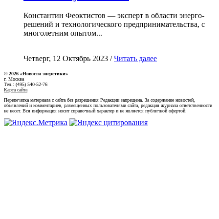
Константин Феоктистов — эксперт в области энерго-
решений и технологического предпринимательства, с
многолетним опытом...
Четверг, 12 Октябрь 2023 /
Читать далее
© 2026 «Новости энеретики»
г. Москва
Тел.: (495) 540-52-76
Карта сайта
Перепечатка материала с сайта без разрешения Редакции запрещена. За содержание новостей,
объявлений и комментариев, размещенных пользователями сайта, редакция журнала ответственности
не несет. Вся информация носит справочный характер и не является публичной офертой.