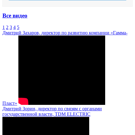
Все видео
1
2
3
4
5
Дмитрий Захаров, директор по развитию компании «Гамма-
Пласт»
Дмитрий Зорин, директор по связям с органами
государственной власти, TDM ELECTRIC