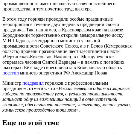
промышленность имеет печальную славу опаснейшего
производства, и тем почетнее труд шахтера.
В этом году горняки проводили особые праздничные
мероприятия в течение двух недель в преддверии своего
праздника. Так, например, в Красноярском крае на разрезе
Бородинский торжественно открыли мемориальную доску
М.И.Щадова, легендарного министра угольной
промышленности Советского Союза, а в г. Белов (Кемеровская
область) провели празднование шестидесятилетия шахты
«Чертинская-Коксовая». Наконец, в г. Междуреченске
открылась часовня Святой Варвары – в память о погибших
шахтерах. Её в ходе своего визита в Кемеровскую область
посетил
министр энергетики РФ Александр Новак.
Министр
поздравил
горняков с профессиональным
праздником, отметив, что «
Россия является одним из мировых
лидеров по производству угля, а угольная промышленность
занимает одну из важнейших позиций в отечественной
экономике, обеспечивает население, энергетику, металлургию,
химическое производство топливо
м».
Еще по этой теме