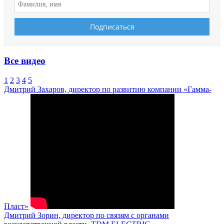
Все видео
1
2
3
4
5
Дмитрий Захаров, директор по развитию компании «Гамма-
Пласт»
Дмитрий Зорин, директор по связям с органами