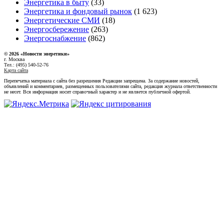
Энергетика в быту
(33)
Энергетика и фондовый рынок
(1 623)
Энергетические СМИ
(18)
Энергосбережение
(263)
Энергоснабжение
(862)
© 2026 «Новости энеретики»
г. Москва
Тел.: (495) 540-52-76
Карта сайта
Перепечатка материала с сайта без разрешения Редакции запрещена. За содержание новостей,
объявлений и комментариев, размещенных пользователями сайта, редакция журнала ответственности
не несет. Вся информация носит справочный характер и не является публичной офертой.