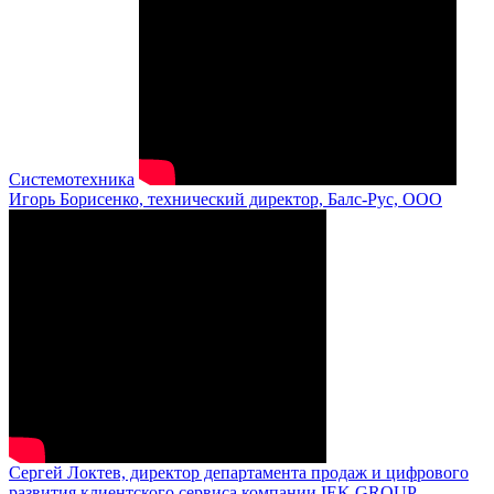
Системотехника
Игорь Борисенко, технический директор, Балс-Рус, ООО
Сергей Локтев, директор департамента продаж и цифрового
развития клиентского сервиса компании IEK GROUP