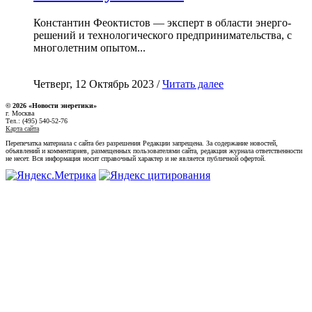
Константин Феоктистов — эксперт в области энерго-
решений и технологического предпринимательства, с
многолетним опытом...
Четверг, 12 Октябрь 2023 /
Читать далее
© 2026 «Новости энеретики»
г. Москва
Тел.: (495) 540-52-76
Карта сайта
Перепечатка материала с сайта без разрешения Редакции запрещена. За содержание новостей,
объявлений и комментариев, размещенных пользователями сайта, редакция журнала ответственности
не несет. Вся информация носит справочный характер и не является публичной офертой.