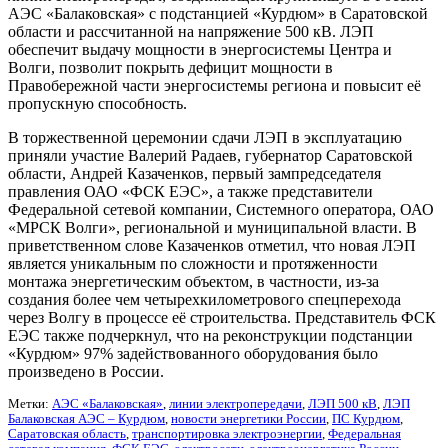
АЭС «Балаковская» с подстанцией «Курдюм» в Саратовской
области и рассчитанной на напряжение 500 кВ. ЛЭП
обеспечит выдачу мощности в энергосистемы Центра и
Волги, позволит покрыть дефицит мощности в
Правобережной части энергосистемы региона и повысит её
пропускную способность.
В торжественной церемонии сдачи ЛЭП в эксплуатацию
приняли участие Валерий Радаев, губернатор Саратовской
области, Андрей Казаченков, первый зампредседателя
правления ОАО «ФСК ЕЭС», а также представители
Федеральной сетевой компании, Системного оператора, ОАО
«МРСК Волги», региональной и муниципальной власти. В
приветственном слове Казаченков отметил, что новая ЛЭП
является уникальным по сложности и протяженности
монтажа энергетическим объектом, в частности, из-за
создания более чем четырехкилометрового спецперехода
через Волгу в процессе её строительства. Представитель ФСК
ЕЭС также подчеркнул, что на реконструкции подстанции
«Курдюм» 97% задействованного оборудования было
произведено в России.
Метки:
АЭС «Балаковская»
,
линии электропередачи
,
ЛЭП 500 кВ
,
ЛЭП
Балаковская АЭС – Курдюм
,
новости энергетики России
,
ПС Курдюм
,
Саратовская область
,
транспортировка электроэнергии
,
Федеральная