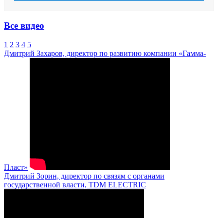
Все видео
1
2
3
4
5
Дмитрий Захаров, директор по развитию компании «Гамма-
Пласт»
Дмитрий Зорин, директор по связям с органами
государственной власти, TDM ELECTRIC