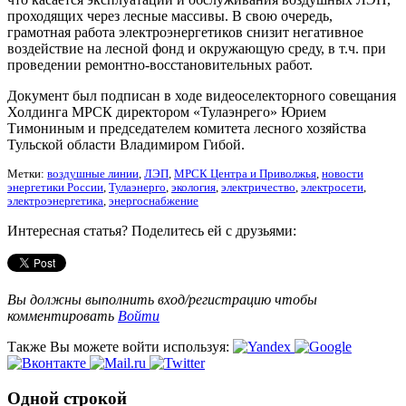
проходящих через лесные массивы. В свою очередь,
грамотная работа электроэнергетиков снизит негативное
воздействие на лесной фонд и окружающую среду, в т.ч. при
проведении ремонтно-восстановительных работ.
Документ был подписан в ходе видеоселекторного совещания
Холдинга МРСК директором «Тулаэнрего» Юрием
Тимониным и председателем комитета лесного хозяйства
Тульской области Владимиром Гибой.
Метки:
воздушные линии
,
ЛЭП
,
МРСК Центра и Приволжья
,
новости
энергетики России
,
Тулаэнерго
,
экология
,
электричество
,
электросети
,
электроэнергетика
,
энергоснабжение
Интересная статья? Поделитесь ей с друзьями:
Вы должны выполнить вход/регистрацию чтобы
комментировать
Войти
Также Вы можете войти используя:
Одной строкой