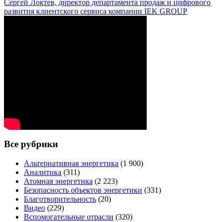
Сергей Локтев, директор департамента продаж и цифрового
развития клиентского сервиса компании IEK GROUP
Все рубрики
Альтернативная энергетика
(1 900)
Аналитика
(311)
Атомная энергетика
(2 223)
Безопасность объектов энергетики
(331)
Благотворительность
(20)
Видео
(229)
Вспомогательные отрасли
(320)