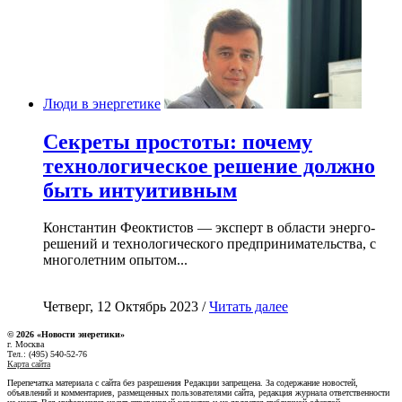
Люди в энергетике
Секреты простоты: почему
технологическое решение должно
быть интуитивным
Константин Феоктистов — эксперт в области энерго-
решений и технологического предпринимательства, с
многолетним опытом...
Четверг, 12 Октябрь 2023 /
Читать далее
© 2026 «Новости энеретики»
г. Москва
Тел.: (495) 540-52-76
Карта сайта
Перепечатка материала с сайта без разрешения Редакции запрещена. За содержание новостей,
объявлений и комментариев, размещенных пользователями сайта, редакция журнала ответственности