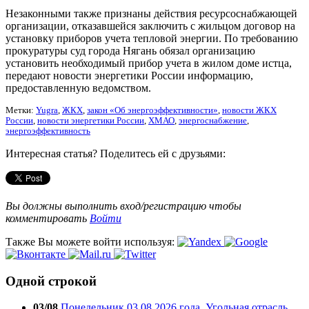
Незаконными также признаны действия ресурсоснабжающей
организации, отказавшейся заключить с жильцом договор на
установку приборов учета тепловой энергии. По требованию
прокуратуры суд города Нягань обязал организацию
установить необходимый прибор учета в жилом доме истца,
передают новости энергетики России информацию,
предоставленную ведомством.
Метки:
Yugra
,
ЖКХ
,
закон «Об энергоэффективности»
,
новости ЖКХ
России
,
новости энергетики России
,
ХМАО
,
энергоснабжение
,
энергоэффективность
Интересная статья? Поделитесь ей с друзьями:
Вы должны выполнить вход/регистрацию чтобы
комментировать
Войти
Также Вы можете войти используя:
Одной строкой
03/08
Понедельник 03.08.2026 года. Угольная отрасль.