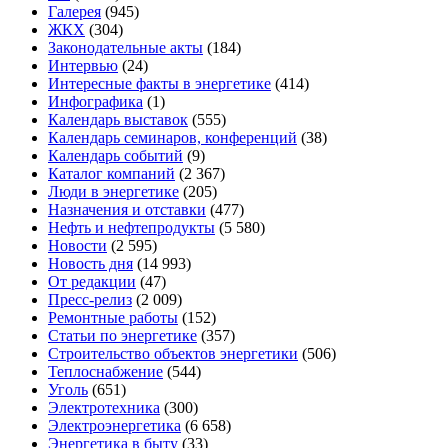
Галерея
(945)
ЖКХ
(304)
Законодательные акты
(184)
Интервью
(24)
Интересные факты в энергетике
(414)
Инфографика
(1)
Календарь выставок
(555)
Календарь семинаров, конференций
(38)
Календарь событий
(9)
Каталог компаний
(2 367)
Люди в энергетике
(205)
Назначения и отставки
(477)
Нефть и нефтепродукты
(5 580)
Новости
(2 595)
Новость дня
(14 993)
От редакции
(47)
Пресс-релиз
(2 009)
Ремонтные работы
(152)
Статьи по энергетике
(357)
Строительство объектов энергетики
(506)
Теплоснабжение
(544)
Уголь
(651)
Электротехника
(300)
Электроэнергетика
(6 658)
Энергетика в быту
(33)