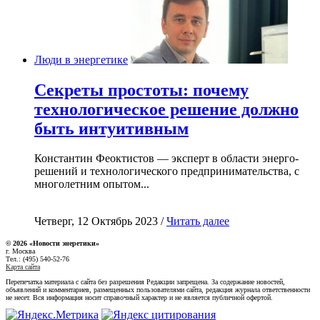
Люди в энергетике
Секреты простоты: почему
технологическое решение должно
быть интуитивным
Константин Феоктистов — эксперт в области энерго-
решений и технологического предпринимательства, с
многолетним опытом...
Четверг, 12 Октябрь 2023 /
Читать далее
© 2026 «Новости энеретики»
г. Москва
Тел.: (495) 540-52-76
Карта сайта
Перепечатка материала с сайта без разрешения Редакции запрещена. За содержание новостей,
объявлений и комментариев, размещенных пользователями сайта, редакция журнала ответственности
не несет. Вся информация носит справочный характер и не является публичной офертой.