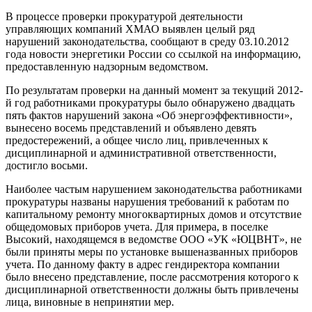
В процессе проверки прокуратурой деятельности
управляющих компаний ХМАО выявлен целый ряд
нарушений законодательства, сообщают в среду 03.10.2012
года новости энергетики России со ссылкой на информацию,
предоставленную надзорным ведомством.
По результатам проверки на данный момент за текущий 2012-
й год работниками прокуратуры было обнаружено двадцать
пять фактов нарушений закона «Об энергоэффективности»,
вынесено восемь представлений и объявлено девять
предостережений, а общее число лиц, привлеченных к
дисциплинарной и административной ответственности,
достигло восьми.
Наиболее частым нарушением законодательства работниками
прокуратуры названы нарушения требований к работам по
капитальному ремонту многоквартирных домов и отсутствие
общедомовых приборов учета. Для примера, в поселке
Высокий, находящемся в ведомстве ООО «УК «ЮЦВНТ», не
были приняты меры по установке вышеназванных приборов
учета. По данному факту в адрес гендиректора компании
было внесено представление, после рассмотрения которого к
дисциплинарной ответственности должны быть привлечены
лица, виновные в непринятии мер.