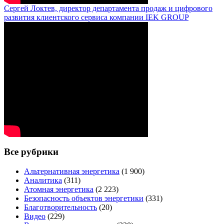
Сергей Локтев, директор департамента продаж и цифрового
развития клиентского сервиса компании IEK GROUP
Все рубрики
Альтернативная энергетика
(1 900)
Аналитика
(311)
Атомная энергетика
(2 223)
Безопасность объектов энергетики
(331)
Благотворительность
(20)
Видео
(229)