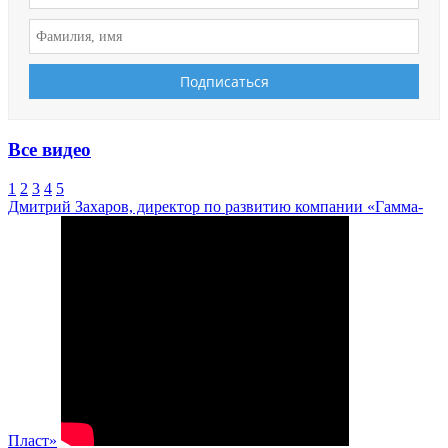
Все видео
1
2
3
4
5
Дмитрий Захаров, директор по развитию компании «Гамма-
Пласт»