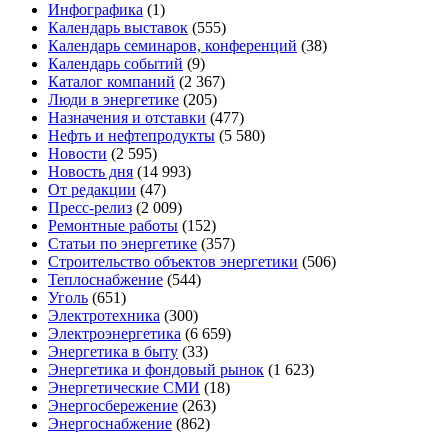
Инфографика
(1)
Календарь выставок
(555)
Календарь семинаров, конференций
(38)
Календарь событий
(9)
Каталог компаний
(2 367)
Люди в энергетике
(205)
Назначения и отставки
(477)
Нефть и нефтепродукты
(5 580)
Новости
(2 595)
Новость дня
(14 993)
От редакции
(47)
Пресс-релиз
(2 009)
Ремонтные работы
(152)
Статьи по энергетике
(357)
Строительство объектов энергетики
(506)
Теплоснабжение
(544)
Уголь
(651)
Электротехника
(300)
Электроэнергетика
(6 659)
Энергетика в быту
(33)
Энергетика и фондовый рынок
(1 623)
Энергетические СМИ
(18)
Энергосбережение
(263)
Энергоснабжение
(862)