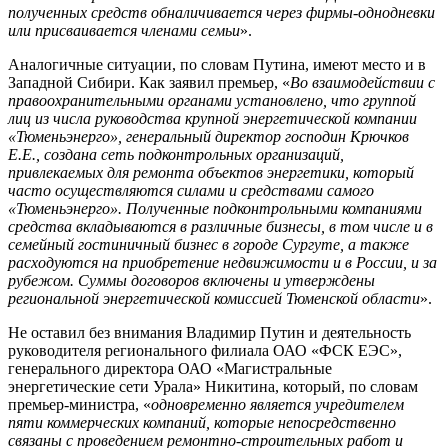
полученных средств обналичивается через фирмы-однодневки
или присваивается членами семьи
».
Аналогичные ситуации, по словам Путина, имеют место и в
Западной Сибири. Как заявил премьер, «
Во взаимодействии с
правоохранительными органами установлено, что группой
лиц из числа руководства крупной энергетической компании
«Тюменьэнерго», генеральный директор господин Крючков
Е.Е., создана сеть подконтрольных организаций,
привлекаемых для ремонта объектов энергетики, который
часто осуществляются силами и средствами самого
«Тюменьэнерго». Полученные подконтрольными компаниями
средства вкладываются в различные бизнесы, в том числе и в
семейный гостиничный бизнес в городе Сургуте, а также
расходуются на приобретение недвижимости и в России, и за
рубежом. Суммы договоров включены и утверждены
региональной энергетической комиссией Тюменской области
».
Не оставил без внимания Владимир Путин и деятельность
руководителя регионального филиала ОАО «ФСК ЕЭС»,
генерального директора ОАО «Магистральные
энергетические сети Урала» Никитина, который, по словам
премьер-министра, «
одновременно является учредителем
пяти коммерческих компаний, которые непосредственно
связаны с проведением ремонтно-строительных работ и