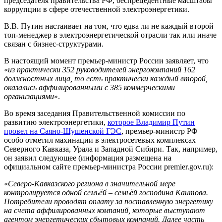
председателя правительства РФ, беспрецедентные масштабы
коррупции в сфере отечественной электроэнергетики.
В.В. Путин настаивает на том, что едва ли не каждый второй
топ-менеджер в электроэнергетической отрасли так или иначе
связан с бизнес-структурами.
В настоящий момент премьер-министр России заявляет, что
«
из практически 352 руководителей энергокомпаний 162
должностных лица, то есть практически каждый второй,
оказались аффилированными с 385 коммерческими
организациями
».
Во время заседания Правительственной комиссии по
развитию электроэнергетики,
которое Владимир Путин
провел на Саяно-Шушенской ГЭС
, премьер-министр РФ
особо отметил махинации в электросетевых комплексах
Северного Кавказа, Урала и Западной Сибири. Так, например,
он заявил следующее (информация размещена на
официальном сайте премьер-министра России premier.gov.ru):
«
Северо-Кавказского региона в значительной мере
контролируется одной семьёй – семьёй господина Каитова.
Потребители проводят оплату за поставленную энергетику
на счета аффилированных компаний, которые выступают
агентом энергетических сбытовых компаний. Далее часть