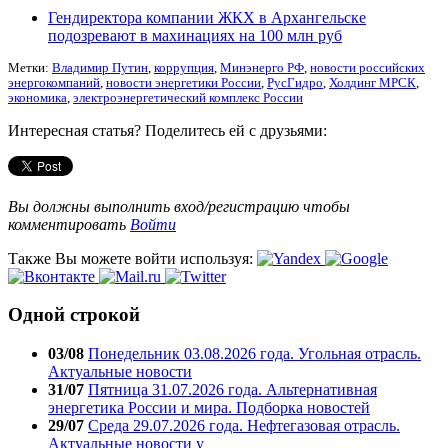
Гендиректора компании ЖКХ в Архангельске
подозревают в махинациях на 100 млн руб
Метки:
Владимир Путин
,
коррупция
,
Минэнерго РФ
,
новости российских
энергокомпаний
,
новости энергетики России
,
РусГидро
,
Холдинг МРСК
,
экономика
,
электроэнергетический комплекс России
Интересная статья? Поделитесь ей с друзьями:
Вы должны выполнить вход/регистрацию чтобы
комментировать
Войти
Также Вы можете войти используя:
Одной строкой
03/08
Понедельник 03.08.2026 года. Угольная отрасль.
Актуальные новости
31/07
Пятница 31.07.2026 года. Альтернативная
энергетика России и мира. Подборка новостей
29/07
Среда 29.07.2026 года. Нефтегазовая отрасль.
Актуальные новости у