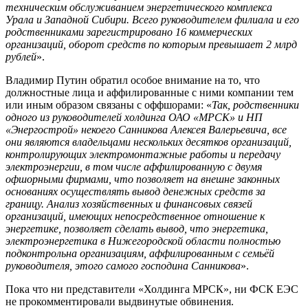
техническим обслуживанием энергетического комплекса
Урала и Западной Сибири. Всего руководителем филиала и его
родственниками зарегистрировано 16 коммерческих
организаций, оборот средств по которым превышает 2 млрд
рублей
».
Владимир Путин обратил особое внимание на то, что
должностные лица и аффилированные с ними компании тем
или иным образом связаны с оффшорами: «
Так, родственники
одного из руководителей холдинга ОАО «МРСК» и НП
«Энергострой» некоего Санникова Алексея Валерьевича, все
они являются владельцами нескольких десятков организаций,
контролирующих электромонтажные работы и передачу
электроэнергии, в том числе аффилированную с двумя
офшорными фирмами, что позволяет на внешне законных
основаниях осуществлять вывод денежных средств за
границу. Анализ хозяйственных и финансовых связей
организаций, имеющих непосредственное отношение к
энергетике, позволяет сделать вывод, что энергетика,
электроэнергетика в Нижегородской области полностью
подконтрольна организациям, аффилированным с семьёй
руководителя, этого самого господина Санникова
».
Пока что ни представители «Холдинга МРСК», ни ФСК ЕЭС
не прокомментировали выдвинутые обвинения.