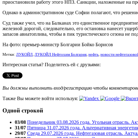
приостановили работу этого НПЗ. Санкции, наложенные на пр
Однако в административном суде Софии полагают, что реше
Суд также учел, что на Балканах это единственное предприят
железной дорогой, следовательно, его остановка нанесет уще
запасов авиатоплива, чтобы в пик туристического сезона не по
На фото: премьер-министр Болгарии Бойко Борисов
Метки:
ЛУКОЙЛ
,
ЛУКОЙЛ Нефтохим Болгария
,
нефть
,
новости нефтегазово
Интересная статья? Поделитесь ей с друзьями:
Вы должны выполнить вход/регистрацию чтобы комментиро
Также Вы можете войти используя:
Одной строкой
03/08
Понедельник 03.08.2026 года. Угольная отрасль. А
31/07
Пятница 31.07.2026 года. Альтернативная энергети
29/07
Среда 29.07.2026 года. Нефтегазовая отрасль. Акту