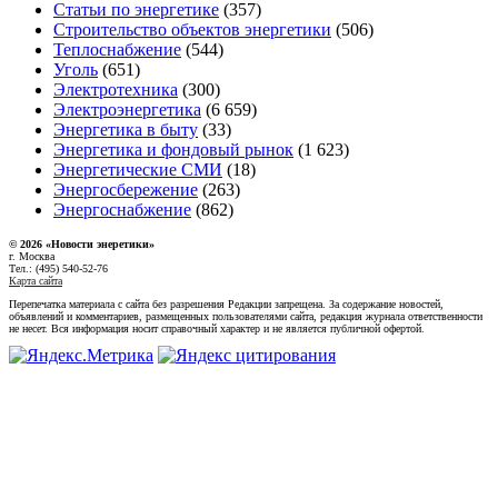
Статьи по энергетике
(357)
Строительство объектов энергетики
(506)
Теплоснабжение
(544)
Уголь
(651)
Электротехника
(300)
Электроэнергетика
(6 659)
Энергетика в быту
(33)
Энергетика и фондовый рынок
(1 623)
Энергетические СМИ
(18)
Энергосбережение
(263)
Энергоснабжение
(862)
© 2026 «Новости энеретики»
г. Москва
Тел.: (495) 540-52-76
Карта сайта
Перепечатка материала с сайта без разрешения Редакции запрещена. За содержание новостей,
объявлений и комментариев, размещенных пользователями сайта, редакция журнала ответственности
не несет. Вся информация носит справочный характер и не является публичной офертой.