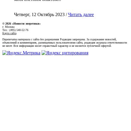
Четверг, 12 Октябрь 2023 /
Читать далее
© 2026 «Новости энеретики»
г. Москва
Тел.: (495) 540-52-76
Карта сайта
Перепечатка материала с сайта без разрешения Редакции запрещена. За содержание новостей,
объявлений и комментариев, размещенных пользователями сайта, редакция журнала ответственности
не несет. Вся информация носит справочный характер и не является публичной офертой.