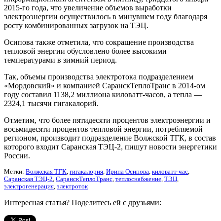
2015-го года, что увеличение объемов выработки
электроэнергии осуществилось в минувшем году благодаря
росту комбинированных загрузок на ТЭЦ.
Осипова также отметила, что сокращение производства
тепловой энергии обусловлено более высокими
температурами в зимний период.
Так, объемы производства электротока подразделением
«Мордовский» и компанией СаранскТеплоТранс в 2014-ом
году составил 1138,2 миллиона киловатт-часов, а тепла —
2324,1 тысячи гигакалорий.
Отметим, что более пятидесяти процентов электроэнергии и
восьмидесяти процентов тепловой энергии, потребляемой
регионом, производит подразделение Волжской ТГК, в состав
которого входит Саранская ТЭЦ-2, пишут новости энергетики
России.
Метки:
Волжская ТГК
,
гигакалория
,
Ирина Осипова
,
киловатт-час
,
Саранская ТЭЦ-2
,
СаранскТеплоТранс
,
теплоснабжение
,
ТЭЦ
,
электрогенерация
,
электроток
Интересная статья? Поделитесь ей с друзьями: