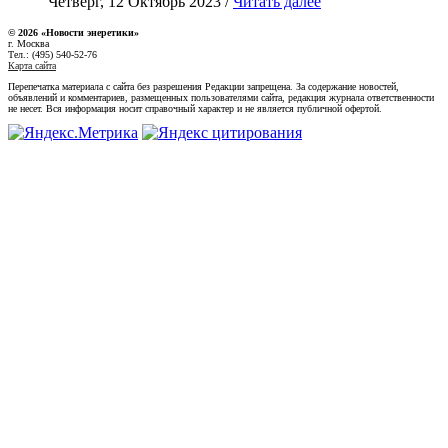
Четверг, 12 Октябрь 2023 /
Читать далее
© 2026 «Новости энеретики»
г. Москва
Тел.: (495) 540-52-76
Карта сайта
Перепечатка материала с сайта без разрешения Редакции запрещена. За содержание новостей,
объявлений и комментариев, размещенных пользователями сайта, редакция журнала ответственности
не несет. Вся информация носит справочный характер и не является публичной офертой.