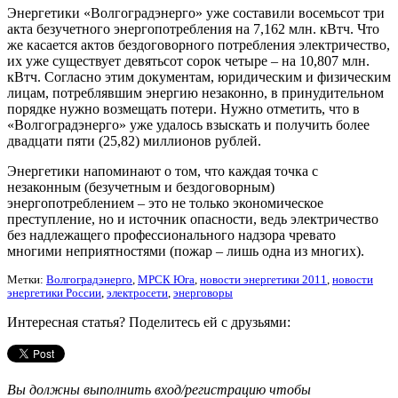
Энергетики «Волгоградэнерго» уже составили восемьсот три
акта безучетного энергопотребления на 7,162 млн. кВтч. Что
же касается актов бездоговорного потребления электричество,
их уже существует девятьсот сорок четыре – на 10,807 млн.
кВтч. Согласно этим документам, юридическим и физическим
лицам, потреблявшим энергию незаконно, в принудительном
порядке нужно возмещать потери. Нужно отметить, что в
«Волгоградэнерго» уже удалось взыскать и получить более
двадцати пяти (25,82) миллионов рублей.
Энергетики напоминают о том, что каждая точка с
незаконным (безучетным и бездоговорным)
энергопотреблением – это не только экономическое
преступление, но и источник опасности, ведь электричество
без надлежащего профессионального надзора чревато
многими неприятностями (пожар – лишь одна из многих).
Метки:
Волгоградэнерго
,
МРСК Юга
,
новости энергетики 2011
,
новости
энергетики России
,
электросети
,
энерговоры
Интересная статья? Поделитесь ей с друзьями:
Вы должны выполнить вход/регистрацию чтобы