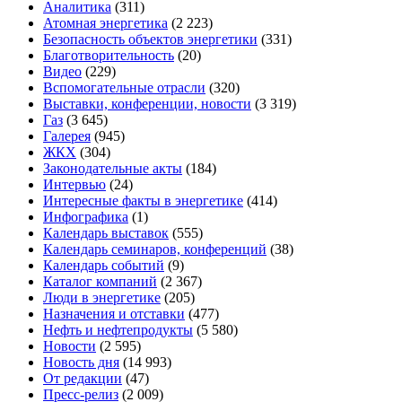
Аналитика
(311)
Атомная энергетика
(2 223)
Безопасность объектов энергетики
(331)
Благотворительность
(20)
Видео
(229)
Вспомогательные отрасли
(320)
Выставки, конференции, новости
(3 319)
Газ
(3 645)
Галерея
(945)
ЖКХ
(304)
Законодательные акты
(184)
Интервью
(24)
Интересные факты в энергетике
(414)
Инфографика
(1)
Календарь выставок
(555)
Календарь семинаров, конференций
(38)
Календарь событий
(9)
Каталог компаний
(2 367)
Люди в энергетике
(205)
Назначения и отставки
(477)
Нефть и нефтепродукты
(5 580)
Новости
(2 595)
Новость дня
(14 993)
От редакции
(47)
Пресс-релиз
(2 009)