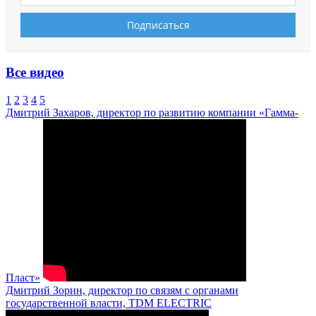
Все видео
1
2
3
4
5
Дмитрий Захаров, директор по развитию компании «Гамма-
Пласт»
Дмитрий Зорин, директор по связям с органами
государственной власти, TDM ELECTRIC