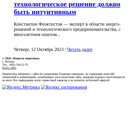
технологическое решение должно
быть интуитивным
Константин Феоктистов — эксперт в области энерго-
решений и технологического предпринимательства, с
многолетним опытом...
Четверг, 12 Октябрь 2023 /
Читать далее
© 2026 «Новости энеретики»
г. Москва
Тел.: (495) 540-52-76
Карта сайта
Перепечатка материала с сайта без разрешения Редакции запрещена. За содержание новостей,
объявлений и комментариев, размещенных пользователями сайта, редакция журнала ответственности
не несет. Вся информация носит справочный характер и не является публичной офертой.