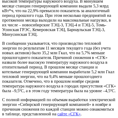
высокой температуры наружного воздуха. В минувшем
месяце станции генерирующей компании выдали 5,3 млрд
кВт*ч, что на 22,9% превысило показатель за аналогичный
период прошлого года. При этом несколько предприятий на
протяжении месяца выходили на максимальные нагрузки, в
их числе – новосибирские ТЭЦ-3, ТЭЦ-4 и ТЭЦ-5, Томь-
Усинская ГРЭС, Кемеровская ТЭЦ, Барнаульская ТЭЦ-3,
Минусинская ТЭЦ.
В сообщении указывается, что производство тепловой
энергии по результатам 11 месяцев текущего года (без учета
новых активов) было 35,2 млн Гкал, что на 5,7% меньше
прошлогоднего показателя. Причиной снижения в «СГК»
назвали более высокую температуру наружного воздуха в
отопительный период. В прошлом месяце станции и
котельные генерирующей компании выработали 5,2 млн Гкал
тепловой энергии, что на 9,4% меньше прошлогоднего
показателя. Отмечено, что в прошлом ноябре средняя
температура наружного воздуха в городах присутствия «СГК»
была –9,5ºC, а в этом году температура была на уровне –4,5ºC.
С полной информацией по объемам выработки электрической
энергии «Сибирской генерирующей компанией» в ноябре и
причинам снижения по каждой станции можно ознакомиться
в таблице, представленной на
сайте «СГК»
.