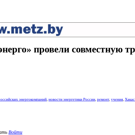
энерго» провели совместную т
российских энергокомпаний
,
новости энергетики России
,
ремонт
,
учения
,
Хакас
вать
Войти