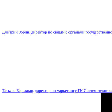
Дмитрий Зорин, директор по связям с органами государстве
Татьяна Бережная, директор по маркетингу ГК Системотехник