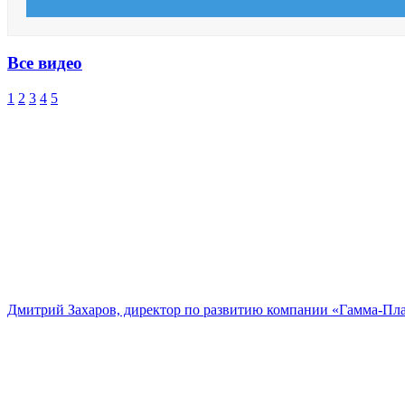
Все видео
1
2
3
4
5
Дмитрий Захаров, директор по развитию компании «Гамма-Пл