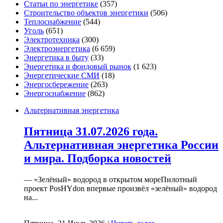
Статьи по энергетике
(357)
Строительство объектов энергетики
(506)
Теплоснабжение
(544)
Уголь
(651)
Электротехника
(300)
Электроэнергетика
(6 659)
Энергетика в быту
(33)
Энергетика и фондовый рынок
(1 623)
Энергетические СМИ
(18)
Энергосбережение
(263)
Энергоснабжение
(862)
Альтернативная энергетика
Пятница 31.07.2026 года.
Альтернативная энергетика России
и мира. Подборка новостей
— «Зелёный» водород в открытом мореПилотный
проект PosHYdon впервые произвёл «зелёный» водород
на...