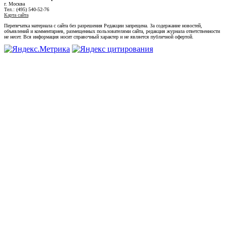
г. Москва
Тел.: (495) 540-52-76
Карта сайта
Перепечатка материала с сайта без разрешения Редакции запрещена. За содержание новостей,
объявлений и комментариев, размещенных пользователями сайта, редакция журнала ответственности
не несет. Вся информация носит справочный характер и не является публичной офертой.