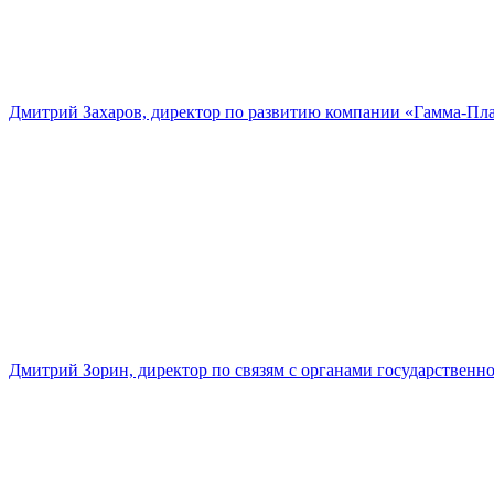
Дмитрий Захаров, директор по развитию компании «Гамма-Пл
Дмитрий Зорин, директор по связям с органами государстве