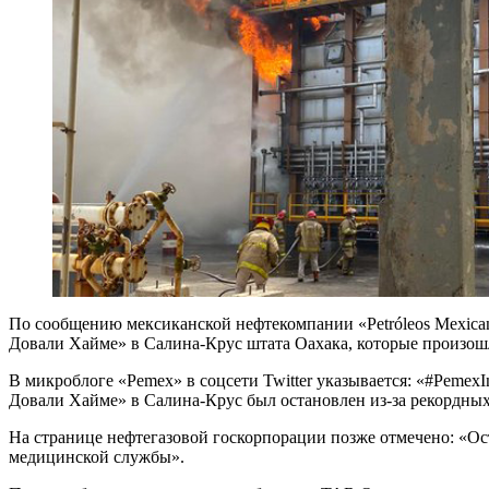
По сообщению мексиканской нефтекомпании «Petróleos Mexican
Довали Хайме» в Салина-Крус штата Оахака, которые произошл
В микроблоге «Pemex» в соцсети Twitter указывается: «#Peme
Довали Хайме» в Салина-Крус был остановлен из-за рекордных
На странице нефтегазовой госкорпорации позже отмечено: «Ос
медицинской службы».