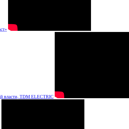
аст»
нной власти, TDM ELECTRIC