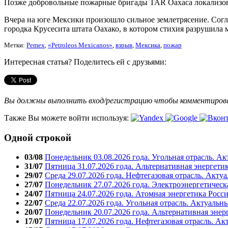
Позже добровольные пожарные бригады TAR Oaxaca локализов
Вчера на юге Мексики произошло сильное землетрясение. Согла
городка Крусесита штата Оахако, в котором стихия разрушила 
Метки:
Pemex
,
«Petrоleos Mexicanos»
,
взрыв
,
Мексика
,
пожар
Интересная статья? Поделитесь ей с друзьями:
Вы должны выполнить вход/регистрацию чтобы комментиро
Также Вы можете войти используя:
Одной строкой
03/08
Понедельник 03.08.2026 года. Угольная отрасль. А
31/07
Пятница 31.07.2026 года. Альтернативная энергети
29/07
Среда 29.07.2026 года. Нефтегазовая отрасль. Акту
27/07
Понедельник 27.07.2026 года. Электроэнергетическ
24/07
Пятница 24.07.2026 года. Атомная энергетика Росс
22/07
Среда 22.07.2026 года. Угольная отрасль. Актуальн
20/07
Понедельник 20.07.2026 года. Альтернативная энер
17/07
Пятница 17.07.2026 года. Нефтегазовая отрасль. А