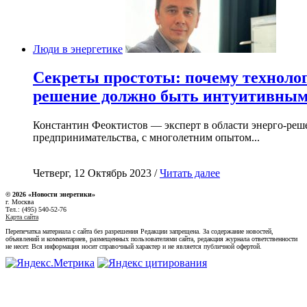
Люди в энергетике
Секреты простоты: почему техноло
решение должно быть интуитивны
Константин Феоктистов — эксперт в области энерго-реш
предпринимательства, с многолетним опытом...
Четверг, 12 Октябрь 2023 /
Читать далее
© 2026 «Новости энеретики»
г. Москва
Тел.: (495) 540-52-76
Карта сайта
Перепечатка материала с сайта без разрешения Редакции запрещена. За содержание новостей,
объявлений и комментариев, размещенных пользователями сайта, редакция журнала ответственности
не несет. Вся информация носит справочный характер и не является публичной офертой.