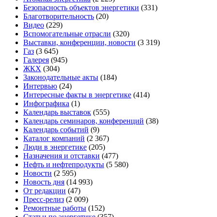
Безопасность объектов энергетики
(331)
Благотворительность
(20)
Видео
(229)
Вспомогательные отрасли
(320)
Выставки, конференции, новости
(3 319)
Газ
(3 645)
Галерея
(945)
ЖКХ
(304)
Законодательные акты
(184)
Интервью
(24)
Интересные факты в энергетике
(414)
Инфографика
(1)
Календарь выставок
(555)
Календарь семинаров, конференций
(38)
Календарь событий
(9)
Каталог компаний
(2 367)
Люди в энергетике
(205)
Назначения и отставки
(477)
Нефть и нефтепродукты
(5 580)
Новости
(2 595)
Новость дня
(14 993)
От редакции
(47)
Пресс-релиз
(2 009)
Ремонтные работы
(152)
Статьи по энергетике
(357)