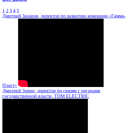
1
2
3
4
5
Дмитрий Захаров, директор по развитию компании «Гамма-
Пласт»
Дмитрий Зорин, директор по связям с органами
государственной власти, TDM ELECTRIC