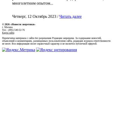
многолетним опытом...
Четверг, 12 Октябрь 2023 /
Читать далее
© 2026 «Новости энеретики»
г. Москва
Тел.: (495) 540-52-76
Карта сайта
Перепечатка материала с сайта без разрешения Редакции запрещена. За содержание новостей,
объявлений и комментариев, размещенных пользователями сайта, редакция журнала ответственности
не несет. Вся информация носит справочный характер и не является публичной офертой.