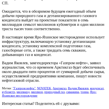
СП.
Ожидается, что в обозримом будущем ежегодный объем
добычи природного газа и деэтанизированного газового
конденсата выйдет на проектные показатели в семь
миллиардов семьсот миллионов кубометров и один миллион
триста тысяч тонн соответственно.
В настоящее время Яро-Яхинское месторождение использует
инфраструктуру, включающую установку деэтанизации
конденсата, установку комплексной подготовки газа,
газосборные сети, а также тридцать семь скважин,
добывающих газ и конденсат.
Вадим Яковлев, замгендиректора «Газпром нефти», заявил
журналистам, что со временем Арктикгаз будет обеспечивать
около двадцати пяти процентов от суммарной добычи сырья,
осуществляемой предприятиями компании, пишут новости
нефтегазовой отрасли.
Метки:
"Газпром нефть"
,
NOVATEK
,
Арктикгаз
,
Вадим Яковлев
,
конденсат
,
кубометр
,
миллиард
,
миллион
,
природный газ
,
скважина
,
тонна
,
Яро-
Яхинское месторождение
Интересная статья? Поделитесь ей с друзьями: