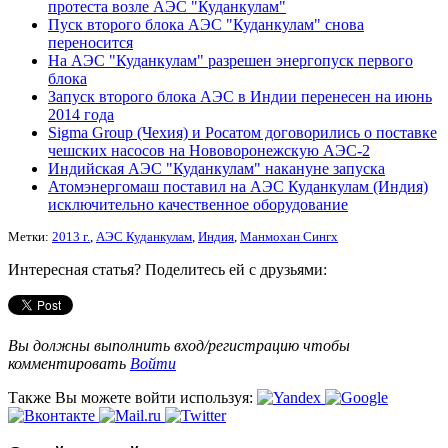
протеста возле АЭС "Куданкулам"
Пуск второго блока АЭС "Куданкулам" снова
переносится
На АЭС "Куданкулам" разрешен энергопуск первого
блока
Запуск второго блока АЭС в Индии перенесен на июнь
2014 года
Sigma Group (Чехия) и Росатом договорились о поставке
чешских насосов на Нововоронежскую АЭС-2
Индийская АЭС "Куданкулам" накануне запуска
Атомэнергомаш поставил на АЭС Куданкулам (Индия)
исключительно качественное оборудование
Метки:
2013 г.
,
АЭС Куданкулам
,
Индия
,
Манмохан Сингх
Интересная статья? Поделитесь ей с друзьями:
Вы должны выполнить вход/регистрацию чтобы
комментировать
Войти
Также Вы можете войти используя: