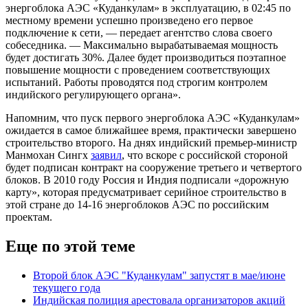
энергоблока АЭС «Куданкулам» в эксплуатацию, в 02:45 по
местному времени успешно произведено его первое
подключение к сети, — передает агентство слова своего
собеседника. — Максимально вырабатываемая мощность
будет достигать 30%. Далее будет производиться поэтапное
повышение мощности с проведением соответствующих
испытаний. Работы проводятся под строгим контролем
индийского регулирующего органа».
Напомним, что пуск первого энергоблока АЭС «Куданкулам»
ожидается в самое ближайшее время, практически завершено
строительство второго. На днях индийский премьер-министр
Манмохан Сингх
заявил
, что вскоре с российской стороной
будет подписан контракт на сооружение третьего и четвертого
блоков. В 2010 году Россия и Индия подписали «дорожную
карту», которая предусматривает серийное строительство в
этой стране до 14-16 энергоблоков АЭС по российским
проектам.
Еще по этой теме
Второй блок АЭС "Куданкулам" запустят в мае/июне
текущего года
Индийская полиция арестовала организаторов акций