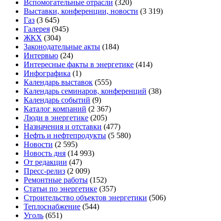
Вспомогательные отрасли
(320)
Выставки, конференции, новости
(3 319)
Газ
(3 645)
Галерея
(945)
ЖКХ
(304)
Законодательные акты
(184)
Интервью
(24)
Интересные факты в энергетике
(414)
Инфографика
(1)
Календарь выставок
(555)
Календарь семинаров, конференций
(38)
Календарь событий
(9)
Каталог компаний
(2 367)
Люди в энергетике
(205)
Назначения и отставки
(477)
Нефть и нефтепродукты
(5 580)
Новости
(2 595)
Новость дня
(14 993)
От редакции
(47)
Пресс-релиз
(2 009)
Ремонтные работы
(152)
Статьи по энергетике
(357)
Строительство объектов энергетики
(506)
Теплоснабжение
(544)
Уголь
(651)