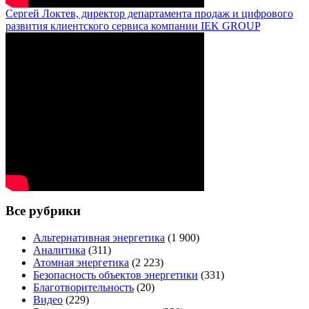
Сергей Локтев, директор департамента продаж и цифрового
развития клиентского сервиса компании IEK GROUP
Все рубрики
Альтернативная энергетика
(1 900)
Аналитика
(311)
Атомная энергетика
(2 223)
Безопасность объектов энергетики
(331)
Благотворительность
(20)
Видео
(229)