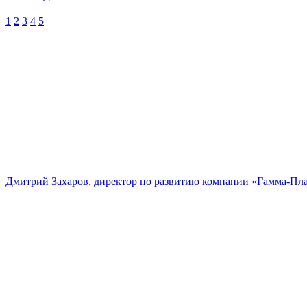
1
2
3
4
5
Дмитрий Захаров, директор по развитию компании «Гамма-Пл