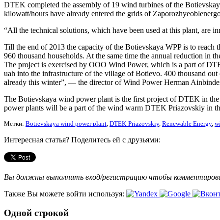
DTEK completed the assembly of 19 wind turbines of the Botievskaya W
kilowatt/hours have already entered the grids of Zaporozhyeoblenergo
“All the technical solutions, which have been used at this plant, are 
Till the end of 2013 the capacity of the Botievskaya WPP is to reach
960 thousand households. At the same time the annual reduction in the
The project is exercised by OOO Wind Power, which is a part of DTE
uah into the infrastructure of the village of Botievo. 400 thousand ou
already this winter”, — the director of Wind Power Herman Ainbinder
The Botievskaya wind power plant is the first project of DTEK in th
power plants will be a part of the wind warm DTEK Priazovskiy in th
Метки:
Botievskaya wind power plant
,
DTEK-Priazovskiy
,
Renewable Energy
,
w
Интересная статья? Поделитесь ей с друзьями:
Вы должны выполнить вход/регистрацию чтобы комментиро
Также Вы можете войти используя:
Одной строкой