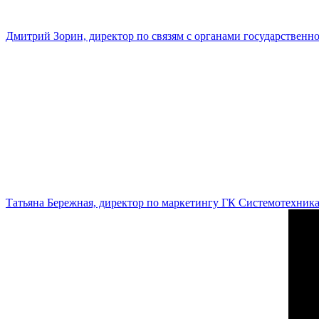
Дмитрий Зорин, директор по связям с органами государстве
Татьяна Бережная, директор по маркетингу ГК Системотехник