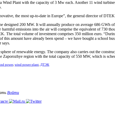
ind Plant with the capacity of 3 Mw each. Another 11 wind turbines wi
.
innovative, the most up-to-date in Europe”, the general director of DTEK
 the designed 200 MW. It will annually produce on average 686 GWh of 
 harmful emissions into the air will comprise the equivalent of 730 th
K. The total volume of investment comprises 350 million euro. “During
t of this amount have already been spend – we have bought a school bus, 
 says.
e sphere of renewable energy. The company also carries out the constr
e Zaporozhye region with the total capacity of 550 MW, which is schedu
ind power
,
wind power plant
,
ДТЭК
вать
Войти