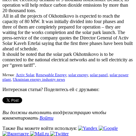
operation will help reduce carbon dioxide emissions by more than
20 thousand tons.
All in all the projects of Okhotnikovo is expected to reach the
capacity of 80 MW. It was initially divided into four phases and
three of them are completely prepared for operation – they are
waiting for the works completion and the solar park launch. The
press-service of the company quotes the Director General of Activ
Solar Kaveh Ertefai saying that the first three phases have been built
ahead of schedule.
It should be noted that the solar park Okhotnikovo is to be
connected to the national electrical networks and to sell electricity as
per “green tariff”.
Метки:
Activ Solar
,
Renewable Energy
,
solar energy
,
solar panel
,
solar power
plant
,
Ukrainian energy industry news
Интересная статья? Поделитесь ей с друзьями:
Вы должны выполнить вход/регистрацию чтобы
комментировать
Войти
Также Вы можете войти используя: