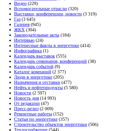
Видео
(229)
Вспомогательные отрасли
(320)
Выставки, конференции, новости
(3 319)
Газ
(3 645)
Галерея
(945)
ЖКХ
(304)
Законодательные акты
(184)
Интервью
(24)
Интересные факты в энергетике
(414)
Инфографика
(1)
Календарь выставок
(555)
Календарь семинаров, конференций
(38)
Календарь событий
(9)
Каталог компаний
(2 377)
Люди в энергетике
(205)
Назначения и отставки
(477)
Нефть и нефтепродукты
(5 580)
Новости
(2 597)
Новость дня
(14 993)
От редакции
(47)
Пресс-релиз
(2 009)
Ремонтные работы
(152)
Статьи по энергетике
(357)
Строительство объектов энергетики
(506)
Теплоснабжение
(544)