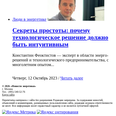
Люди в энергетике
Секреты простоты: почему
технологическое решение должно
быть интуитивным
Константин Феоктистов — эксперт в области энерго-
решений и технологического предпринимательства, с
многолетним опытом...
Четверг, 12 Октябрь 2023 /
Читать далее
© 2026 «Новости энеретики»
г. Москва
Тел.: (495) 540-52-76
Карта сайта
Перепечатка материала с сайта без разрешения Редакции запрещена. За содержание новостей,
объявлений и комментариев, размещенных пользователями сайта, редакция журнала ответственности
не несет. Вся информация носит справочный характер и не является публичной офертой.