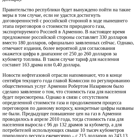
Правительство республики будет вынуждено пойти на такие
меры в том случае, если не удастся достигнуть
договоренностей с российской стороной в ходе нынешнего
этапа переговоров о стоимости природного газа,
экспортируемого Россией в Армению. В настоящее время
предложение российской стороны составляет 330 долларов
вместо 180 долларов, официально заявленных сейчас. Однако,
отмечают издания, более вероятной для согласования
окажется цифра в диапазоне от 250 до 260 долларов за
кубометр топлива. В таком случае тариф для населения
составит 163 драма или 0,40 доллара.
Новости нефтегазовой отрасли напоминают, что в конце
сентября текущего года главой Комиссии по регулированию
общественных услуг Армении Робертом Назаряном было
сделано заявление о том, что стоимость газа для населения
будет пересмотрена. Однако в связи с отсутствием
определенной стоимости газа и продолжением процесса
переговоров по данному вопросу, конкретные цифры названы
не были. Предыдущее повышение цен на газ в Армении
проводилось в апреле 2010 года, тогда стоимость газа для
населения выросла с 96 до 132 драмов за кубометр, а для
потребителей использующих свыше 10 тысяч кубометров
природного ресурса ежемесячно – с 215 долларов до 243,13