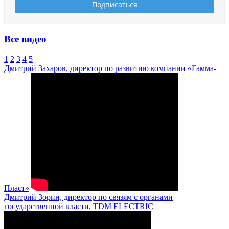
Все видео
1
2
3
4
5
Дмитрий Захаров, директор по развитию компании «Гамма-
Пласт»
Дмитрий Зорин, директор по связям с органами
государственной власти, TDM ELECTRIC