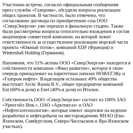
Участники встречи, согласно официальным сообщениям
пресс-службы «Газпрома», обсудили вопросы реализации
общих проектов. В частности, было отмечено, что
согласование договора по приобретению газа ООО
«СеверЭнергия» уже перешло в финальную стадию. Также
были рассмотрены вопросы относительно вхождения в состав
акционеров совместной компании, на которой лежит
ответственность за осуществление реализации морской части
проекта «Южный поток», компаний EDF (Франция) и
Wintershall Holding (Германия).
Напомним, что 51% актива ООО «СеверЭнергия» находится в
собственности компании «Ямал развитие», которое в свою
очередь принадлежит на паритетных началах НОВАТЭКу и
«Газпром нефти». Владельцем остальных 49% общества
выступает Arctic Russia B.V., общее предприятие компаний
Eni (60%-я доля) и Enel (40%-я доля) из Италии.
Собственность ООО «СеверЭнергии» состоит из 100% ЗАО
«Уренгойл Инк.», ОАО «Арктикгаз» и ОАО
«Нефтегазтехнология», которые имеют лицензии на ведение
разработки и нефтедобычи на месторождениях ЯНАО (Ево-
Яхинском, Самбургском, Северо-Часельском и Яро-Яхинском
участках).