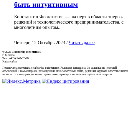
быть интуитивным
Константин Феоктистов — эксперт в области энерго-
решений и технологического предпринимательства, с
многолетним опытом...
Четверг, 12 Октябрь 2023 /
Читать далее
© 2026 «Новости энеретики»
г. Москва
Тел.: (495) 540-52-76
Карта сайта
Перепечатка материала с сайта без разрешения Редакции запрещена. За содержание новостей,
объявлений и комментариев, размещенных пользователями сайта, редакция журнала ответственности
не несет. Вся информация носит справочный характер и не является публичной офертой.