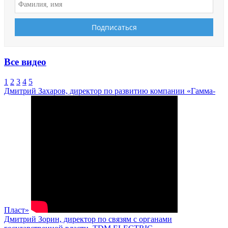
Все видео
1
2
3
4
5
Дмитрий Захаров, директор по развитию компании «Гамма-
Пласт»
Дмитрий Зорин, директор по связям с органами