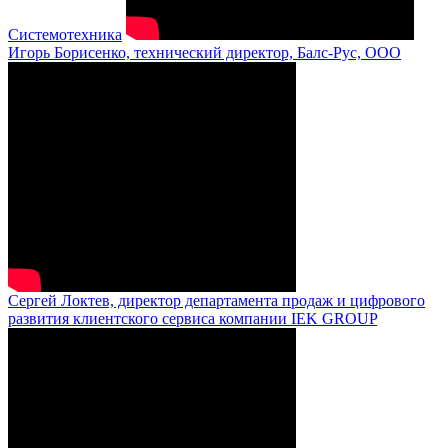
Системотехника
Игорь Борисенко, технический директор, Балс-Рус, ООО
Сергей Локтев, директор департамента продаж и цифрового
развития клиентского сервиса компании IEK GROUP