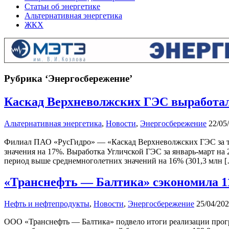
Статьи об энергетике
Альтернативная энергетика
ЖКХ
Рубрика ‘Энергосбережение’
Каскад Верхневолжских ГЭС выработал 
Альтернативная энергетика
,
Новости
,
Энергосбережение
22/05
Филиал ПАО «РусГидро» — «Каскад Верхневолжских ГЭС за три
значения на 17%. Выработка Угличской ГЭС за январь-март на
период выше среднемноголетних значений на 16% (301,3 млн 
«Транснефть — Балтика» сэкономила 110
Нефть и нефтепродукты
,
Новости
,
Энергосбережение
25/04/20
ООО «Транснефть — Балтика» подвело итоги реализации прогр