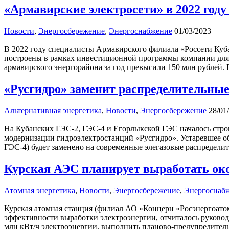
«Армавирские электросети» в 2022 год
Новости
,
Энергосбережение
,
Энергоснабжение
01/03/2023
В 2022 году специалисты Армавирского филиала «Россети Куб
построены в рамках инвестиционной программы компании для 
армавирского энергорайона за год превысили 150 млн рублей. 
«Русгидро» заменит распределительные
Альтернативная энергетика
,
Новости
,
Энергосбережение
28/01
На Кубанских ГЭС-2, ГЭС-4 и Егорлыкской ГЭС началось стро
модернизации гидроэлектростанций «Русгидро». Устаревшее о
ГЭС-4) будет заменено на современные элегазовые распределит
Курская АЭС планирует выработать окол
Атомная энергетика
,
Новости
,
Энергосбережение
,
Энергоснаб
Курская атомная станция (филиал АО «Концерн «Росэнергоато
эффективности выработки электроэнергии, отчиталось руково
млн кВт/ч электроэнергии, выполнить планово-предупредител