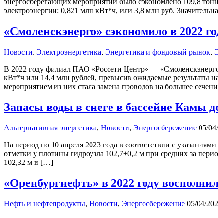
энергосберегающих мероприятий было сэкономлено 109,8 тонны
электроэнергии: 0,821 млн кВт*ч, или 3,8 млн руб. Значительн
«Смоленскэнерго» сэкономило в 2022 го
Новости
,
Электроэнергетика
,
Энергетика и фондовый рынок
,
В 2022 году филиал ПАО «Россети Центр» — «Смоленскэнерго
кВт*ч или 14,4 млн рублей, превысив ожидаемые результаты н
мероприятием из них стала замена проводов на большее сечени
Запасы воды в снеге в бассейне Камы 
Альтернативная энергетика
,
Новости
,
Энергосбережение
05/04
На период по 10 апреля 2023 года в соответствии с указания
отметки у плотины гидроузла 102,7±0,2 м при средних за пери
102,32 м и […]
«Оренбургнефть» в 2022 году восполни
Нефть и нефтепродукты
,
Новости
,
Энергосбережение
05/04/20