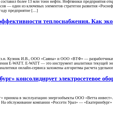
составил более 13 млн тонн нефти. Нефтяники предприятия отк
в — один из ключевых элементов стратегии развития «Роснефти
году предприятие […]
эффективности теплоснабжения. Как эко
э.н. Кузник И.В., ООО «Саяны» и ООО «ВТФ» — разработчикам
ния E-WATT. E-WATT — это инструмент аналитики текущей энер
налитики онлайн-сервиса заложены алгоритмы расчета удельно
ург» консолидирует электросетевое обо
г» приняла в эксплуатацию энергообъекты ООО «Ветта инвест». 
. На обслуживание компании «Россети Урал» — «Екатеринбург»