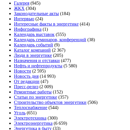
Галерея
(945)
ЖКХ
(304)
Законодательные акты
(184)
Интервью
(24)
Интересные факты в энергетике
(414)
Инфографика
(1)
Календарь выставок
(555)
Календарь семинаров, конференций
(38)
Календарь событий
(9)
Каталог компаний
(2 367)
Люди в энергетике
(205)
Назначения и отставки
(477)
Нефть и нефтепродукты
(5 580)
Новости
(2 595)
Новость дня
(14 993)
От редакции
(47)
Пресс-релиз
(2 009)
Ремонтные работы
(152)
Статьи по энергетике
(357)
Строительство объектов энергетики
(506)
Теплоснабжение
(544)
Уголь
(651)
Электротехника
(300)
Электроэнергетика
(6 659)
Энергетика в быту
(33)