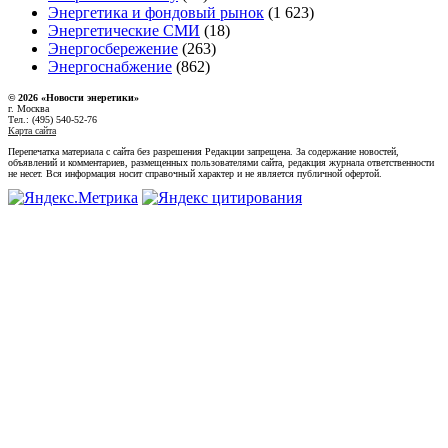
Энергетика и фондовый рынок
(1 623)
Энергетические СМИ
(18)
Энергосбережение
(263)
Энергоснабжение
(862)
© 2026 «Новости энеретики»
г. Москва
Тел.: (495) 540-52-76
Карта сайта
Перепечатка материала с сайта без разрешения Редакции запрещена. За содержание новостей,
объявлений и комментариев, размещенных пользователями сайта, редакция журнала ответственности
не несет. Вся информация носит справочный характер и не является публичной офертой.