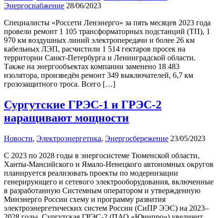
Энергоснабжение
28/06/2023
Специалисты «Россети Ленэнерго» за пять месяцев 2023 года
провели ремонт 1 105 трансформаторных подстанций (ТП), 1
970 км воздушных линий электропередачи и более 26 км
кабельных ЛЭП, расчистили 1 514 гектаров просек на
территории Санкт-Петербурга и Ленинградской области.
Также на энергообъектах компании заменено 18 483
изолятора, произведён ремонт 349 выключателей, 6,7 км
грозозащитного троса. Всего […]
Сургутские ГРЭС-1 и ГРЭС-2
наращивают мощности
Новости
,
Электроэнергетика
,
Энергосбережение
23/05/2023
С 2023 по 2028 годы в энергосистеме Тюменской области,
Ханты-Мансийского и Ямало-Ненецкого автономных округов
планируется реализовать проекты по модернизации
генерирующего и сетевого электрооборудования, включенные
в разработанную Системным оператором и утвержденную
Минэнерго России схему и программу развития
электроэнергетических систем России (СиПР ЭЭС) на 2023–
2028 годы. Сургутская ГРЭС-2 (ПАО «Юнипро») увеличит