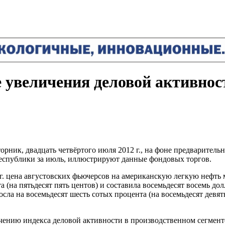
е увеличения деловой активно
рник, двадцать четвёртого июля 2012 г., на фоне предваритель
еспублики за июль, иллюстрируют данные фондовых торгов.
г. цена августовских фьючерсов на американскую легкую нефть м
 (на пятьдесят пять центов) и составила восемьдесят восемь дол
ла на восемьдесят шесть сотых процента (на восемьдесят девять
ению индекса деловой активности в производственном сегмент