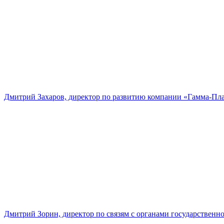
Дмитрий Захаров, директор по развитию компании «Гамма-Пл
Дмитрий Зорин, директор по связям с органами государстве