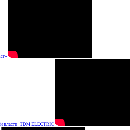
аст»
нной власти, TDM ELECTRIC