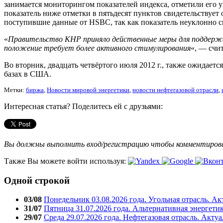
занимается мониторингом показателей индекса, отметили его у
показатель ниже отметки в пятьдесят пунктов свидетельствуе
поступившие данные от HSBC, так как показатель неуклонно с
«
Правительство КНР приняло действенные меры для поддержан
положение требует более активного стимулирования
«, — счи
Во вторник, двадцать четвёртого июля 2012 г., также ожидает
базах в США.
Метки:
биржа
,
Новости мировой энергетики
,
новости нефтегазовой отрасли
,
Интересная статья? Поделитесь ей с друзьями:
Вы должны выполнить вход/регистрацию чтобы комментиро
Также Вы можете войти используя:
Одной строкой
03/08
Понедельник 03.08.2026 года. Угольная отрасль. А
31/07
Пятница 31.07.2026 года. Альтернативная энергети
29/07
Среда 29.07.2026 года. Нефтегазовая отрасль. Акту