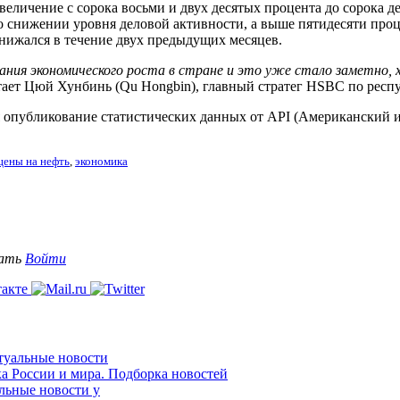
величение с сорока восьми и двух десятых процента до сорока д
т о снижении уровня деловой активности, а выше пятидесяти пр
нижался в течение двух предыдущих месяцев.
ия экономического роста в стране и это уже стало заметно, х
тает Цюй Хунбинь (Qu Hongbin), главный стратег HSBC по респ
ся опубликование статистических данных от API (Американский 
цены на нефть
,
экономика
вать
Войти
ктуальные новости
ка России и мира. Подборка новостей
альные новости у