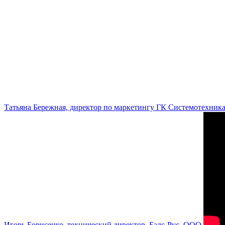
Татьяна Бережная, директор по маркетингу ГК Системотехник
Игорь Борисенко, технический директор, Балс-Рус, ООО