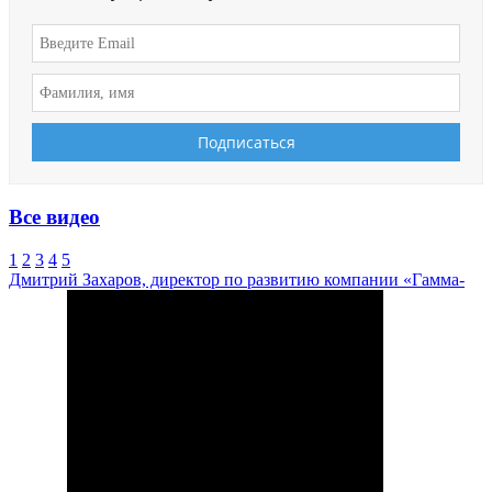
Все видео
1
2
3
4
5
Дмитрий Захаров, директор по развитию компании «Гамма-