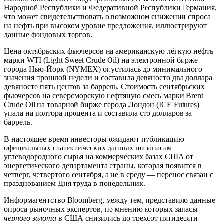
Народной Республики и Федеративной Республики Германия,
что может свидетельствовать о возможном снижении спроса
на нефть при высоком уровне предложения, иллюстрируют
данные фондовых торгов.
Цена октябрьских фьючерсов на американскую лёгкую нефть
марки WTI (Light Sweet Crude Oil) на электронной бирже
города Нью-Йорк (NYMEX) опустилась до минимального
значения прошлой недели и составила девяносто два доллара
девяносто пять центов за баррель. Стоимость сентябрьских
фьючерсов на североморскую нефтяную смесь марки Brent
Crude Oil на товарной бирже города Лондон (ICE Futures)
упала на полтора процента и составила сто долларов за
баррель.
В настоящее время инвесторы ожидают публикацию
официальных статистических данных по запасам
углеводородного сырья на коммерческих базах США от
энергетического департамента страны, которая появится в
четверг, четвертого сентября, а не в среду — перенос связан с
празднованием Дня труда в понедельник.
Информагентство Bloomberg, между тем, представило данные
опроса рыночных экспертов, по мнению которых запасы
черного золота
в США снизились до трехсот пятидесяти