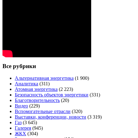
Все рубрики
Альтернативная энергетика
(1 900)
Аналитика
(311)
Атомная энергетика
(2 223)
Безопасность объектов энергетики
(331)
Благотворительность
(20)
Видео
(229)
Вспомогательные отрасли
(320)
Выставки, конференции, новости
(3 319)
Газ
(3 645)
Галерея
(945)
ЖКХ
(304)