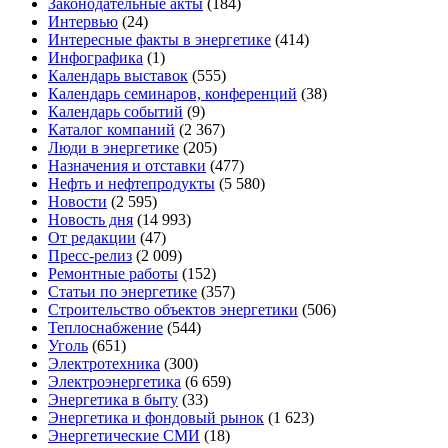
Законодательные акты
(184)
Интервью
(24)
Интересные факты в энергетике
(414)
Инфографика
(1)
Календарь выставок
(555)
Календарь семинаров, конференций
(38)
Календарь событий
(9)
Каталог компаний
(2 367)
Люди в энергетике
(205)
Назначения и отставки
(477)
Нефть и нефтепродукты
(5 580)
Новости
(2 595)
Новость дня
(14 993)
От редакции
(47)
Пресс-релиз
(2 009)
Ремонтные работы
(152)
Статьи по энергетике
(357)
Строительство объектов энергетики
(506)
Теплоснабжение
(544)
Уголь
(651)
Электротехника
(300)
Электроэнергетика
(6 659)
Энергетика в быту
(33)
Энергетика и фондовый рынок
(1 623)
Энергетические СМИ
(18)