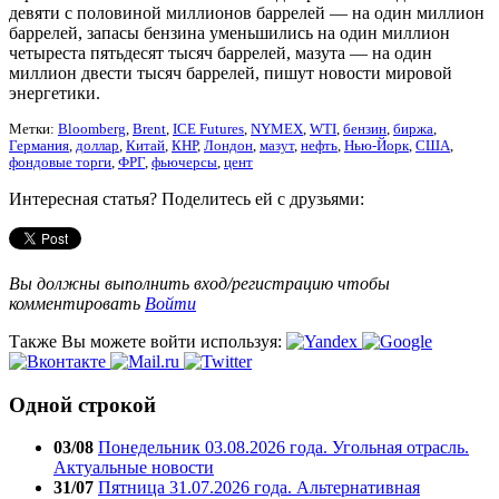
девяти с половиной миллионов баррелей — на один миллион
баррелей, запасы бензина уменьшились на один миллион
четыреста пятьдесят тысяч баррелей, мазута — на один
миллион двести тысяч баррелей, пишут новости мировой
энергетики.
Метки:
Bloomberg
,
Brent
,
ICE Futures
,
NYMEX
,
WTI
,
бензин
,
биржа
,
Германия
,
доллар
,
Китай
,
КНР
,
Лондон
,
мазут
,
нефть
,
Нью-Йорк
,
США
,
фондовые торги
,
ФРГ
,
фьючерсы
,
цент
Интересная статья? Поделитесь ей с друзьями:
Вы должны выполнить вход/регистрацию чтобы
комментировать
Войти
Также Вы можете войти используя:
Одной строкой
03/08
Понедельник 03.08.2026 года. Угольная отрасль.
Актуальные новости
31/07
Пятница 31.07.2026 года. Альтернативная