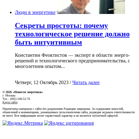
Люди в энергетике
Секреты простоты: почему
технологическое решение должно
быть интуитивным
Константин Феоктистов — эксперт в области энерго-
решений и технологического предпринимательства, с
многолетним опытом...
Четверг, 12 Октябрь 2023 /
Читать далее
© 2026 «Новости энеретики»
г. Москва
Тел.: (495) 540-52-76
Карта сайта
Перепечатка материала с сайта без разрешения Редакции запрещена. За содержание новостей,
объявлений и комментариев, размещенных пользователями сайта, редакция журнала ответственности
не несет. Вся информация носит справочный характер и не является публичной офертой.