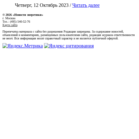
Четверг, 12 Октябрь 2023 /
Читать далее
© 2026 «Новости энеретики»
г. Москва
Тел.: (495) 540-52-76
Карта сайта
Перепечатка материала с сайта без разрешения Редакции запрещена. За содержание новостей,
объявлений и комментариев, размещенных пользователями сайта, редакция журнала ответственности
не несет. Вся информация носит справочный характер и не является публичной офертой.