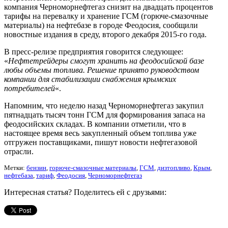
компания Черноморнефтегаз снизит на двадцать процентов
тарифы на перевалку и хранение ГСМ (горюче-смазочные
материалы) на нефтебазе в городе Феодосия, сообщили
новостные издания в среду, второго декабря 2015-го года.
В пресс-релизе предприятия говорится следующее:
«
Нефтетрейдеры смогут хранить на феодосийской базе
любы объемы топлива. Решение принято руководством
компании для стабилизации снабжения крымских
потребителей
«.
Напомним, что неделю назад Черноморнефтегаз закупил
пятнадцать тысяч тонн ГСМ для формирования запаса на
феодосийских складах. В компании отметили, что в
настоящее время весь закупленный объем топлива уже
отгружен поставщиками, пишут новости нефтегазовой
отрасли.
Метки:
бензин
,
горюче-смазочные материалы
,
ГСМ
,
дизтопливо
,
Крым
,
нефтебаза
,
тариф
,
Феодосия
,
Черноморнефтегаз
Интересная статья? Поделитесь ей с друзьями: