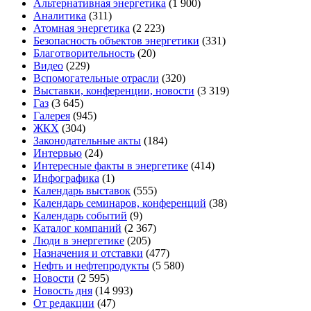
Альтернативная энергетика
(1 900)
Аналитика
(311)
Атомная энергетика
(2 223)
Безопасность объектов энергетики
(331)
Благотворительность
(20)
Видео
(229)
Вспомогательные отрасли
(320)
Выставки, конференции, новости
(3 319)
Газ
(3 645)
Галерея
(945)
ЖКХ
(304)
Законодательные акты
(184)
Интервью
(24)
Интересные факты в энергетике
(414)
Инфографика
(1)
Календарь выставок
(555)
Календарь семинаров, конференций
(38)
Календарь событий
(9)
Каталог компаний
(2 367)
Люди в энергетике
(205)
Назначения и отставки
(477)
Нефть и нефтепродукты
(5 580)
Новости
(2 595)
Новость дня
(14 993)
От редакции
(47)