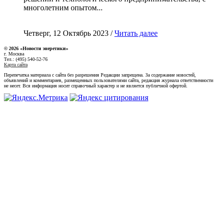
многолетним опытом...
Четверг, 12 Октябрь 2023 /
Читать далее
© 2026 «Новости энеретики»
г. Москва
Тел.: (495) 540-52-76
Карта сайта
Перепечатка материала с сайта без разрешения Редакции запрещена. За содержание новостей,
объявлений и комментариев, размещенных пользователями сайта, редакция журнала ответственности
не несет. Вся информация носит справочный характер и не является публичной офертой.