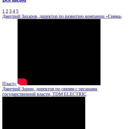
1
2
3
4
5
Дмитрий Захаров, директор по развитию компании «Гамма-
Пласт»
Дмитрий Зорин, директор по связям с органами
государственной власти, TDM ELECTRIC