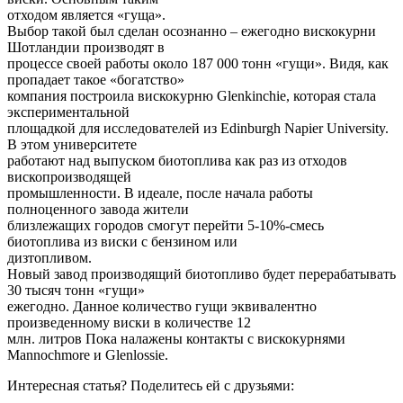
отходом является «гуща».
Выбор такой был сделан осознанно – ежегодно вискокурни
Шотландии производят в
процессе своей работы около 187 000 тонн «гущи». Видя, как
пропадает такое «богатство»
компания построила вискокурню Glenkinchie, которая стала
экспериментальной
площадкой для исследователей из Edinburgh Napier University.
В этом университете
работают над выпуском биотоплива как раз из отходов
вископроизводящей
промышленности. В идеале, после начала работы
полноценного завода жители
близлежащих городов смогут перейти 5-10%-смесь
биотоплива из виски с бензином или
дизтопливом.
Новый завод производящий биотопливо будет перерабатывать
30 тысяч тонн «гущи»
ежегодно. Данное количество гущи эквивалентно
произведенному виски в количестве 12
млн. литров Пока налажены контакты с вискокурнями
Mannochmore и Glenlossie.
Интересная статья? Поделитесь ей с друзьями: