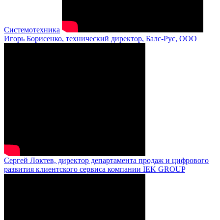
Системотехника
Игорь Борисенко, технический директор, Балс-Рус, ООО
Сергей Локтев, директор департамента продаж и цифрового
развития клиентского сервиса компании IEK GROUP