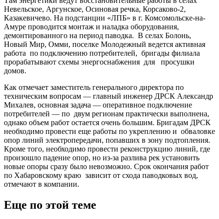
Там энергетики ведут восстановительные работы в селах
Невельское, Аргунское, Осиновая речка, Корсаково-2,
Казакевичево. На подстанции «ЛПБ» в г. Комсомольске-на-
Амуре проводится монтаж и наладка оборудования,
демонтированного на период паводка. В селах Болонь,
Новый Мир, Омми, поселке Молодежный ведется активная
работа по подключению потребителей, бригады филиала
прорабатывают схемы энергоснабжения для просушки
домов.
Как отмечает заместитель генерального директора по
техническим вопросам — главный инженер ДРСК Александр
Михалев, основная задача — оперативное подключение
потребителей — по двум регионам практически выполнена,
однако объем работ остается очень большим. Бригадам ДРСК
необходимо провести еще работы по укреплению и обваловке
опор линий электропередачи, попавших в зону подтопления.
Кроме того, необходимо провести реконструкцию линий, где
произошло падение опор, но из-за разлива рек установить
новые опоры сразу было невозможно. Срок окончания работ
по Хабаровскому краю зависит от схода паводковых вод,
отмечают в компании.
Еще по этой теме