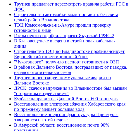
Трутнев предлагает пересмотреть правила работы ГЭС в
ДФО
Строительство автомойки может оставить без света
целый район Владивостока
ТЭЦ Комсомольска-на-Амуре прошли проверку
готовности к зиме
Госэкспертиза одобрила проект Якутской ГРЭС-2
В Благовещенске введена в строй новая кабельная
линия
Строительство ТЭЦ во Владивостоке профинансирует
Европейский инвестиционный банк
"Чукотэнерго" получило паспорт готовности к ОЗП
В районах Дальнего Востока, пострадавших от паводка,
начался отопительный сезон
Трутнев прогнозирует коммунальные аварии на
Дальнем Востоке
ДРСК: скачок напряжения во Владивостоке был вызван
"сторонним воздействием"
Кузбасс направил на Дальний Восток 600 тонн угля
Восстановлению электроснабжения Хабаровского края
по-прежнему мешает большая вода
Восстановление энергоинфраструктуры Приамурья
завершится на этой неделе
В Амурской области восстановлено почти 90%
подстанций