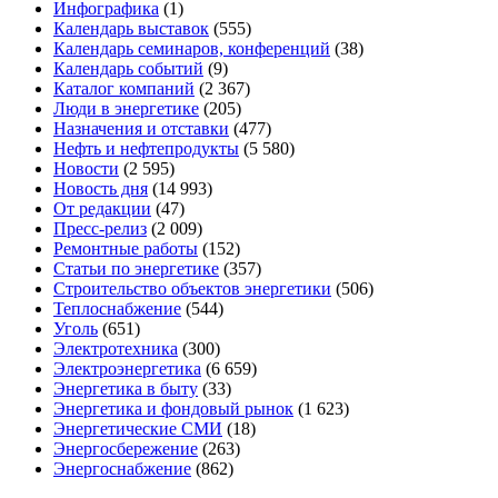
Инфографика
(1)
Календарь выставок
(555)
Календарь семинаров, конференций
(38)
Календарь событий
(9)
Каталог компаний
(2 367)
Люди в энергетике
(205)
Назначения и отставки
(477)
Нефть и нефтепродукты
(5 580)
Новости
(2 595)
Новость дня
(14 993)
От редакции
(47)
Пресс-релиз
(2 009)
Ремонтные работы
(152)
Статьи по энергетике
(357)
Строительство объектов энергетики
(506)
Теплоснабжение
(544)
Уголь
(651)
Электротехника
(300)
Электроэнергетика
(6 659)
Энергетика в быту
(33)
Энергетика и фондовый рынок
(1 623)
Энергетические СМИ
(18)
Энергосбережение
(263)
Энергоснабжение
(862)