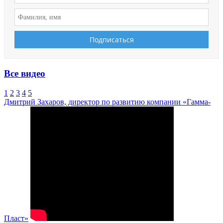
Все видео
1
2
3
4
5
Дмитрий Захаров, директор по развитию компании «Гамма-
Пласт»