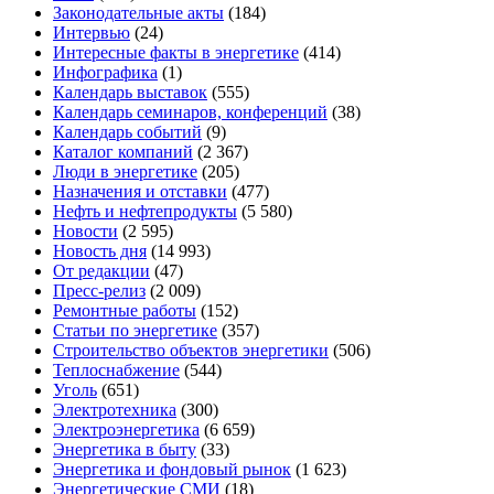
Законодательные акты
(184)
Интервью
(24)
Интересные факты в энергетике
(414)
Инфографика
(1)
Календарь выставок
(555)
Календарь семинаров, конференций
(38)
Календарь событий
(9)
Каталог компаний
(2 367)
Люди в энергетике
(205)
Назначения и отставки
(477)
Нефть и нефтепродукты
(5 580)
Новости
(2 595)
Новость дня
(14 993)
От редакции
(47)
Пресс-релиз
(2 009)
Ремонтные работы
(152)
Статьи по энергетике
(357)
Строительство объектов энергетики
(506)
Теплоснабжение
(544)
Уголь
(651)
Электротехника
(300)
Электроэнергетика
(6 659)
Энергетика в быту
(33)
Энергетика и фондовый рынок
(1 623)
Энергетические СМИ
(18)