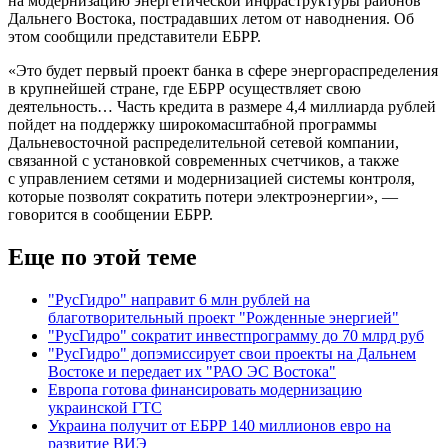
на модернизацию энергетической инфраструктуры районов
Дальнего Востока, пострадавших летом от наводнения. Об
этом сообщили представители ЕБРР.
«Это будет первый проект банка в сфере энергораспределения
в крупнейшей стране, где ЕБРР осуществляет свою
деятельность… Часть кредита в размере 4,4 миллиарда рублей
пойдет на поддержку широкомасштабной программы
Дальневосточной распределительной сетевой компании,
связанной с установкой современных счетчиков, а также
с управлением сетями и модернизацией системы контроля,
которые позволят сократить потери электроэнергии», —
говорится в сообщении ЕБРР.
Еще по этой теме
"РусГидро" направит 6 млн рублей на
благотворительный проект "Рожденные энергией"
"РусГидро" сократит инвестпрограмму до 70 млрд руб
"РусГидро" допэмиссирует свои проекты на Дальнем
Востоке и передает их "РАО ЭС Востока"
Европа готова финансировать модернизацию
украинской ГТС
Украина получит от ЕБРР 140 миллионов евро на
развитие ВИЭ