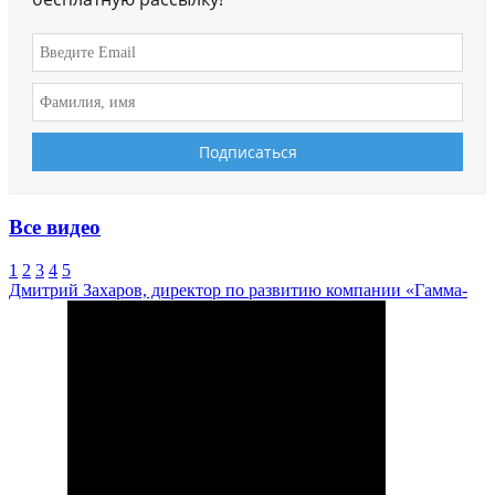
Все видео
1
2
3
4
5
Дмитрий Захаров, директор по развитию компании «Гамма-