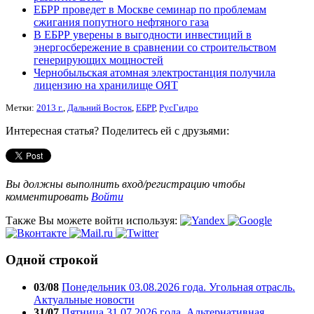
ЕБРР проведет в Москве семинар по проблемам
сжигания попутного нефтяного газа
В ЕБРР уверены в выгодности инвестиций в
энергосбережение в сравнении со строительством
генерирующих мощностей
Чернобыльская атомная электростанция получила
лицензию на хранилище ОЯТ
Метки:
2013 г.
,
Дальний Восток
,
ЕБРР
,
РусГидро
Интересная статья? Поделитесь ей с друзьями:
Вы должны выполнить вход/регистрацию чтобы
комментировать
Войти
Также Вы можете войти используя:
Одной строкой
03/08
Понедельник 03.08.2026 года. Угольная отрасль.
Актуальные новости
31/07
Пятница 31.07.2026 года. Альтернативная