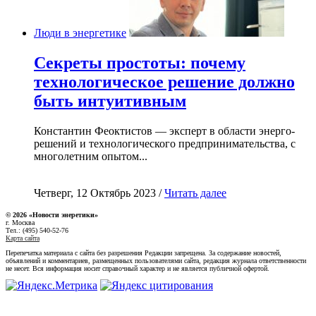
Люди в энергетике
Секреты простоты: почему
технологическое решение должно
быть интуитивным
Константин Феоктистов — эксперт в области энерго-
решений и технологического предпринимательства, с
многолетним опытом...
Четверг, 12 Октябрь 2023 /
Читать далее
© 2026 «Новости энеретики»
г. Москва
Тел.: (495) 540-52-76
Карта сайта
Перепечатка материала с сайта без разрешения Редакции запрещена. За содержание новостей,
объявлений и комментариев, размещенных пользователями сайта, редакция журнала ответственности
не несет. Вся информация носит справочный характер и не является публичной офертой.