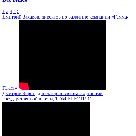
1
2
3
4
5
Дмитрий Захаров, директор по развитию компании «Гамма-
Пласт»
Дмитрий Зорин, директор по связям с органами
государственной власти, TDM ELECTRIC