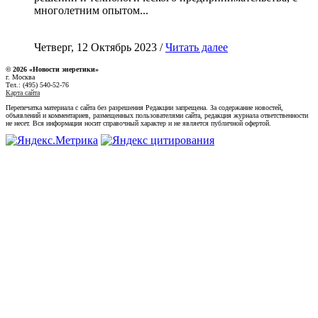
многолетним опытом...
Четверг, 12 Октябрь 2023 /
Читать далее
© 2026 «Новости энеретики»
г. Москва
Тел.: (495) 540-52-76
Карта сайта
Перепечатка материала с сайта без разрешения Редакции запрещена. За содержание новостей,
объявлений и комментариев, размещенных пользователями сайта, редакция журнала ответственности
не несет. Вся информация носит справочный характер и не является публичной офертой.