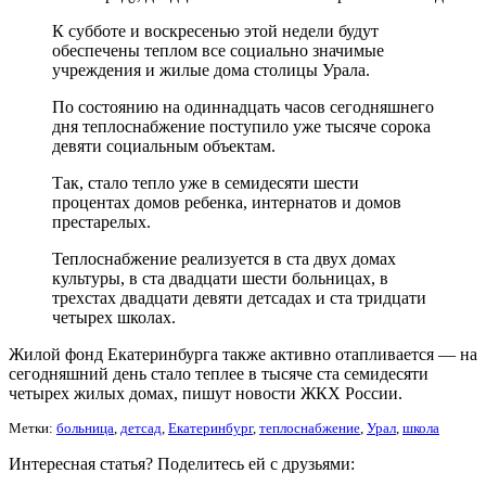
К субботе и воскресенью этой недели будут
обеспечены теплом все социально значимые
учреждения и жилые дома столицы Урала.
По состоянию на одиннадцать часов сегодняшнего
дня теплоснабжение поступило уже тысяче сорока
девяти социальным объектам.
Так, стало тепло уже в семидесяти шести
процентах домов ребенка, интернатов и домов
престарелых.
Теплоснабжение реализуется в ста двух домах
культуры, в ста двадцати шести больницах, в
трехстах двадцати девяти детсадах и ста тридцати
четырех школах.
Жилой фонд Екатеринбурга также активно отапливается — на
сегодняшний день стало теплее в тысяче ста семидесяти
четырех жилых домах, пишут новости ЖКХ России.
Метки:
больница
,
детсад
,
Екатеринбург
,
теплоснабжение
,
Урал
,
школа
Интересная статья? Поделитесь ей с друзьями: