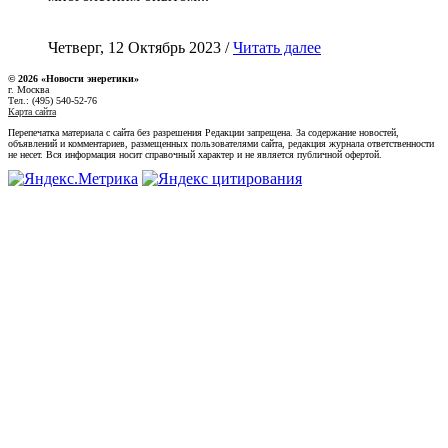
Четверг, 12 Октябрь 2023 /
Читать далее
© 2026 «Новости энеретики»
г. Москва
Тел.: (495) 540-52-76
Карта сайта
Перепечатка материала с сайта без разрешения Редакции запрещена. За содержание новостей,
объявлений и комментариев, размещенных пользователями сайта, редакция журнала ответственности
не несет. Вся информация носит справочный характер и не является публичной офертой.