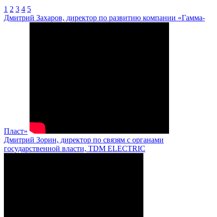
1
2
3
4
5
Дмитрий Захаров, директор по развитию компании «Гамма-
Пласт»
Дмитрий Зорин, директор по связям с органами
государственной власти, TDM ELECTRIC