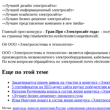
-«Лучший дизайн электросайта»
-«Лучший информационный электросайт»
-«Лучшее юзабилити электросайта»
-«Лучшее бизнес-решение электросайта»
-«Лучшее представление компании в new media»
Главный приз конкурса –
Гран-При «Электросайт года»
– пол
на странице http://marketelectro.ru/electrosite/competitors/all/.
Об ООО «Электросистемы и технологии»
ООО «Электросистемы и технологии» является официальным п
производитель низковольтного электрооборудования, кабельны
По всем вопросам обращайтесь по электронной почте electrosite@
Еще по этой теме
Заканчивается прием заявок на участие в конкурсе «Элек
5 сертификатов на SEO-аудит сайта вручат победителям 
Наталия Радченкова вошла в состав жюри конкурса «Элек
«Лучшее бизнес-решение» прошлого года
Илья Никулин вошел в состав жюри конкурса «Электроса
Метки:
конкурсы
,
новости энергетики России
,
современная электроэнергетик