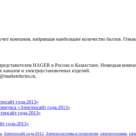
учит компания, набравшая наибольшее количество баллов. Ознако
редставителем HAGER в России и Казахстане. Немецкая компа
х каналов и электроустановочных изделий.
marketelectro.ru.
тросайт года-2013»
конкурса «Электросайт года-2013»
тросайт года-2013»
йт года-2013»
а
,
Электросайт года-2012
,
Электросистемы и технологии
,
электротехника
,
эле