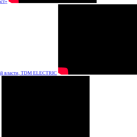
аст»
нной власти, TDM ELECTRIC