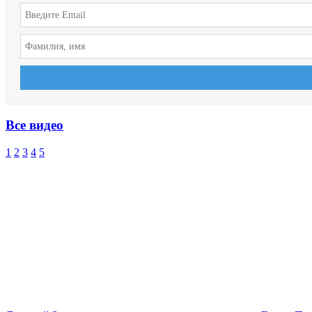
Все видео
1
2
3
4
5