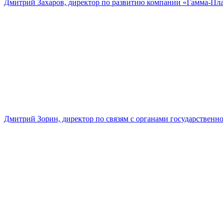
Дмитрий Захаров, директор по развитию компании «Гамма-Пл
Дмитрий Зорин, директор по связям с органами государстве