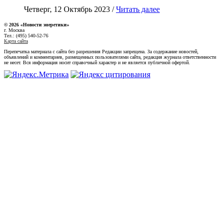
Четверг, 12 Октябрь 2023 /
Читать далее
© 2026 «Новости энеретики»
г. Москва
Тел.: (495) 540-52-76
Карта сайта
Перепечатка материала с сайта без разрешения Редакции запрещена. За содержание новостей,
объявлений и комментариев, размещенных пользователями сайта, редакция журнала ответственности
не несет. Вся информация носит справочный характер и не является публичной офертой.