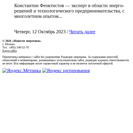
Константин Феоктистов — эксперт в области энерго-
решений и технологического предпринимательства, с
многолетним опытом...
Четверг, 12 Октябрь 2023 /
Читать далее
© 2026 «Новости энеретики»
г. Москва
Тел.: (495) 540-52-76
Карта сайта
Перепечатка материала с сайта без разрешения Редакции запрещена. За содержание новостей,
объявлений и комментариев, размещенных пользователями сайта, редакция журнала ответственности
не несет. Вся информация носит справочный характер и не является публичной офертой.