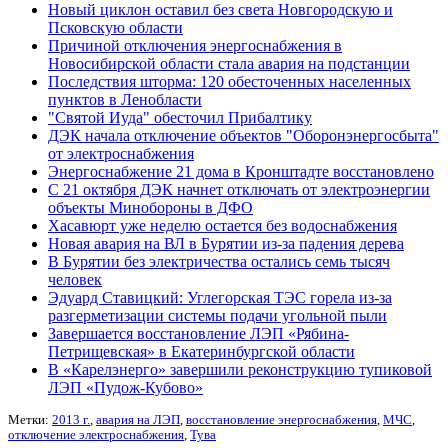
Новый циклон оставил без света Новгородскую и
Псковскую области
Причиной отключения энергоснабжения в
Новосибирской области стала авария на подстанции
Последствия шторма: 120 обесточенных населенных
пунктов в Ленобласти
"Святой Иуда" обесточил Прибалтику
ДЭК начала отключение объектов "Оборонэнергосбыта"
от электроснабжения
Энергоснабжение 21 дома в Кронштадте восстановлено
С 21 октября ДЭК начнет отключать от электроэнергии
объекты Минобороны в ДФО
Хасавюрт уже неделю остается без водоснабжения
Новая авария на ВЛ в Бурятии из-за падения дерева
В Бурятии без электричества остались семь тысяч
человек
Эдуард Ставицкий: Углегорская ТЭС горела из-за
разгерметизации системы подачи угольной пыли
Завершается восстановление ЛЭП «Рябина-
Петрищевская» в Екатеринбургской области
В «Карелэнерго» завершили реконструкцию тупиковой
ЛЭП «Пудож-Кубово»
Метки:
2013 г.
,
авария на ЛЭП
,
восстановление энергоснабжения
,
МЧС
,
отключение электроснабжения
,
Тува