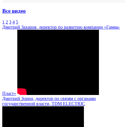
Все видео
1
2
3
4
5
Дмитрий Захаров, директор по развитию компании «Гамма-
Пласт»
Дмитрий Зорин, директор по связям с органами
государственной власти, TDM ELECTRIC