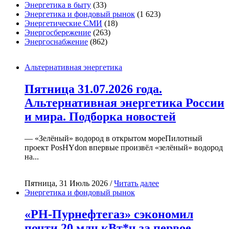
Энергетика в быту
(33)
Энергетика и фондовый рынок
(1 623)
Энергетические СМИ
(18)
Энергосбережение
(263)
Энергоснабжение
(862)
Альтернативная энергетика
Пятница 31.07.2026 года.
Альтернативная энергетика России
и мира. Подборка новостей
— «Зелёный» водород в открытом мореПилотный
проект PosHYdon впервые произвёл «зелёный» водород
на...
Пятница, 31 Июль 2026 /
Читать далее
Энергетика и фондовый рынок
«РН-Пурнефтегаз» сэкономил
почти 20 млн кВт*ч за первое