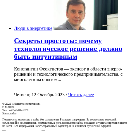
Люди в энергетике
Секреты простоты: почему
технологическое решение должно
быть интуитивным
Константин Феоктистов — эксперт в области энерго-
решений и технологического предпринимательства, с
многолетним опытом...
Четверг, 12 Октябрь 2023 /
Читать далее
© 2026 «Новости энеретики»
г. Москва
Тел.: (495) 540-52-76
Карта сайта
Перепечатка материала с сайта без разрешения Редакции запрещена. За содержание новостей,
объявлений и комментариев, размещенных пользователями сайта, редакция журнала ответственности
не несет. Вся информация носит справочный характер и не является публичной офертой.