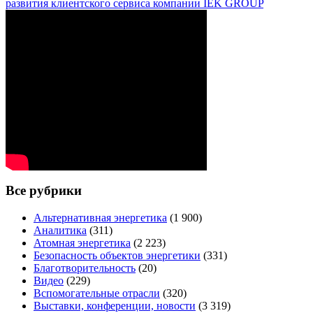
развития клиентского сервиса компании IEK GROUP
Все рубрики
Альтернативная энергетика
(1 900)
Аналитика
(311)
Атомная энергетика
(2 223)
Безопасность объектов энергетики
(331)
Благотворительность
(20)
Видео
(229)
Вспомогательные отрасли
(320)
Выставки, конференции, новости
(3 319)