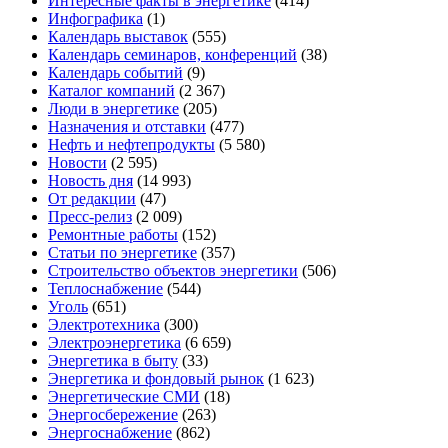
Интересные факты в энергетике
(414)
Инфографика
(1)
Календарь выставок
(555)
Календарь семинаров, конференций
(38)
Календарь событий
(9)
Каталог компаний
(2 367)
Люди в энергетике
(205)
Назначения и отставки
(477)
Нефть и нефтепродукты
(5 580)
Новости
(2 595)
Новость дня
(14 993)
От редакции
(47)
Пресс-релиз
(2 009)
Ремонтные работы
(152)
Статьи по энергетике
(357)
Строительство объектов энергетики
(506)
Теплоснабжение
(544)
Уголь
(651)
Электротехника
(300)
Электроэнергетика
(6 659)
Энергетика в быту
(33)
Энергетика и фондовый рынок
(1 623)
Энергетические СМИ
(18)
Энергосбережение
(263)
Энергоснабжение
(862)