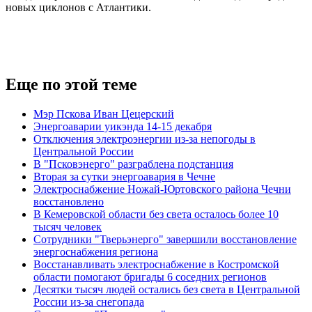
новых циклонов с Атлантики.
Еще по этой теме
Мэр Пскова Иван Цецерский
Энергоаварии уикэнда 14-15 декабря
Отключения электроэнергии из-за непогоды в
Центральной России
В "Псковэнерго" разграблена подстанция
Вторая за сутки энергоавария в Чечне
Электроснабжение Ножай-Юртовского района Чечни
восстановлено
В Кемеровской области без света осталось более 10
тысяч человек
Сотрудники "Тверьэнерго" завершили восстановление
энергоснабжения региона
Восстанавливать электроснабжение в Костромской
области помогают бригады 6 соседних регионов
Десятки тысяч людей остались без света в Центральной
России из-за снегопада