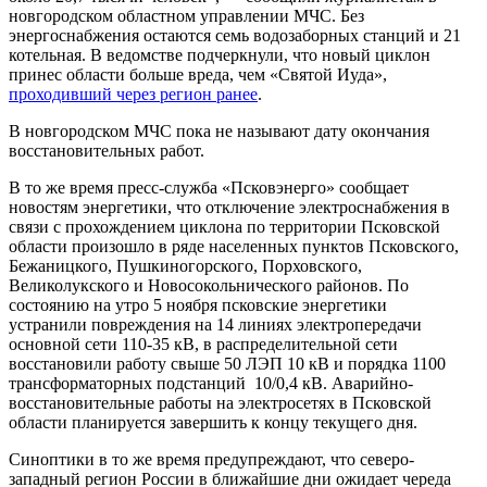
новгородском областном управлении МЧС. Без
энергоснабжения остаются семь водозаборных станций и 21
котельная. В ведомстве подчеркнули, что новый циклон
принес области больше вреда, чем «Святой Иуда»,
проходивший через регион ранее
.
В новгородском МЧС пока не называют дату окончания
восстановительных работ.
В то же время пресс-служба «Псковэнерго» сообщает
новостям энергетики, что отключение электроснабжения в
связи с прохождением циклона по территории Псковской
области произошло в ряде населенных пунктов Псковского,
Бежаницкого, Пушкиногорского, Порховского,
Великолукского и Новосокольнического районов. По
состоянию на утро 5 ноября псковские энергетики
устранили повреждения на 14 линиях электропередачи
основной сети 110-35 кВ, в распределительной сети
восстановили работу свыше 50 ЛЭП 10 кВ и порядка 1100
трансформаторных подстанций 10/0,4 кВ. Аварийно-
восстановительные работы на электросетях в Псковской
области планируется завершить к концу текущего дня.
Синоптики в то же время предупреждают, что северо-
западный регион России в ближайшие дни ожидает череда