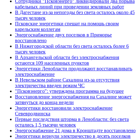
Сотрудники "Псковэнерго" ликвидировали два порыва
кабельных линий при проведении земляных работ
В Дагестане из-за непогоды без света осталось около 45
тысяч человек
Псковские энергетики спешат на помощь своим
карельским коллегам
Энергоснабжение двух поселков в Приморье
восстановлено
В Нижегородской области без света осталось более 6
тысяч человек
В Архангельской области без электроснабжения
остаются 109 населенных пунктов
Энергетики Ленобласти продолжают восстанавливать
электроснабжение
В Невельском районе Сахалина из-за отсутствия
электричества введен режим ЧС
"Псковэнерго": утверждена программа на будущее
Восстановление энергоснабжения на Сахалине может
затянуться до конца недели
Энергетики восстановили электроснабжение
Севевродвинска
Первые последствия шторма в Ленобласти: без света
остались 1,5 тысячи человек
Энергоснабжение 21 дома в Кронштадте восстановлено
Энергетики вернули электричество в десять поселков