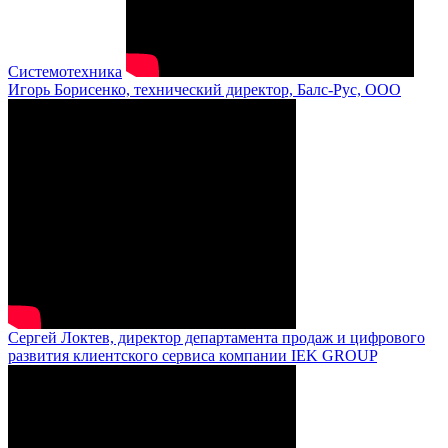
Системотехника
Игорь Борисенко, технический директор, Балс-Рус, ООО
Сергей Локтев, директор департамента продаж и цифрового
развития клиентского сервиса компании IEK GROUP