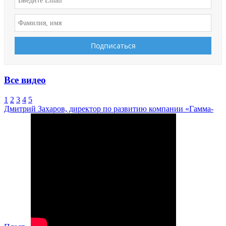
Все видео
1
2
3
4
5
Дмитрий Захаров, директор по развитию компании «Гамма-