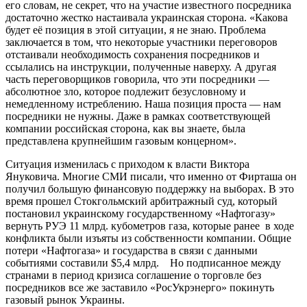
его словам, не секрет, что на участие известного посредника
достаточно жестко настаивала украинская сторона. «Какова
будет её позиция в этой ситуации, я не знаю. Проблема
заключается в том, что некоторые участники переговоров
отстаивали необходимость сохранения посредников и
ссылались на инструкции, полученные наверху. А другая
часть переговорщиков говорила, что эти посредники —
абсолютное зло, которое подлежит безусловному и
немедленному истреблению. Наша позиция проста — нам
посредники не нужны. Даже в рамках соответствующей
компании российская сторона, как вы знаете, была
представлена крупнейшим газовым концерном».
Ситуация изменилась с приходом к власти Виктора
Януковича. Многие СМИ писали, что именно от Фирташа он
получил большую финансовую поддержку на выборах. В это
время прошел Стокгольмский арбитражный суд, который
постановил украинскому государственному «Нафтогазу»
вернуть РУЭ 11 млрд. кубометров газа, которые ранее в ходе
конфликта были изъяты из собственности компании. Общие
потери «Нафтогаза» и государства в связи с данными
событиями составили $5,4 млрд. Но подписанное между
странами в период кризиса соглашение о торговле без
посредников все же заставило «РосУкрэнерго» покинуть
газовый рынок Украины.