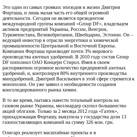
Это один из самых громких эпизодов в жизни Дмитрия
Фирташа, и лишь малая часть его общей огромной
деятельности. Сегодня он является президентом
международной группы компаний «Group DF», владельцем
активов предприятий Украины, России, Венгрии,
Туркменистана, Великобритании, Швейцарии, Эстонии. Он –
ведущий инвестор в отрасли энергетики и химической
промышленности Центральной и Восточной Европы.
Компании Фирташа производят почти 3% мирового
производства азотных удобрений. В 2010 году состав Group
DF пополнил ОАО Концерн Стирол. Имея в своем
распоряжении огромное количество предприятий азотных
удобрений, и, контролируя 80% внутреннего производства
минудобрений, Дмитрий Васильевич в этой сфере стремится к
монополии. Он уже заявил о необходимости создания
консолидированного рынка химии.
В то же время, пытаясь навести тотальный контроль на
газовом рынке Украины, миллиардер скупил большинство
акций облгазов. Только за 2 месяца 2012 года «Газтек»,
принадлежащая Фирташу, выкупила у государства доли 13
газопоставляющих компаний на сумму 326 млн. грн.
Олигарх реализует масштабные проекты и в