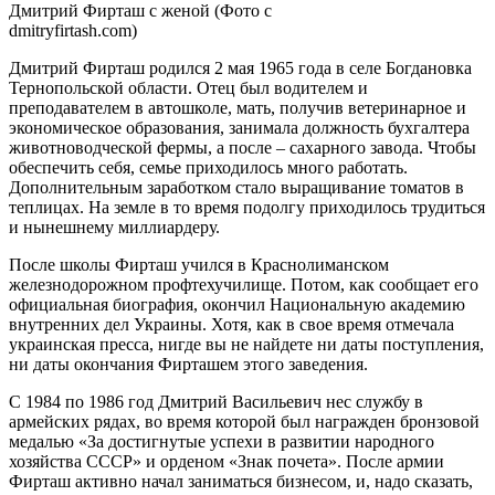
Дмитрий Фирташ с женой (Фото с
dmitryfirtash.com)
Дмитрий Фирташ родился 2 мая 1965 года в селе Богдановка
Тернопольской области. Отец был водителем и
преподавателем в автошколе, мать, получив ветеринарное и
экономическое образования, занимала должность бухгалтера
животноводческой фермы, а после – сахарного завода. Чтобы
обеспечить себя, семье приходилось много работать.
Дополнительным заработком стало выращивание томатов в
теплицах. На земле в то время подолгу приходилось трудиться
и нынешнему миллиардеру.
После школы Фирташ учился в Краснолиманском
железнодорожном профтехучилище. Потом, как сообщает его
официальная биография, окончил Национальную академию
внутренних дел Украины. Хотя, как в свое время отмечала
украинская пресса, нигде вы не найдете ни даты поступления,
ни даты окончания Фирташем этого заведения.
С 1984 по 1986 год Дмитрий Васильевич нес службу в
армейских рядах, во время которой был награжден бронзовой
медалью «За достигнутые успехи в развитии народного
хозяйства СССР» и орденом «Знак почета». После армии
Фирташ активно начал заниматься бизнесом, и, надо сказать,