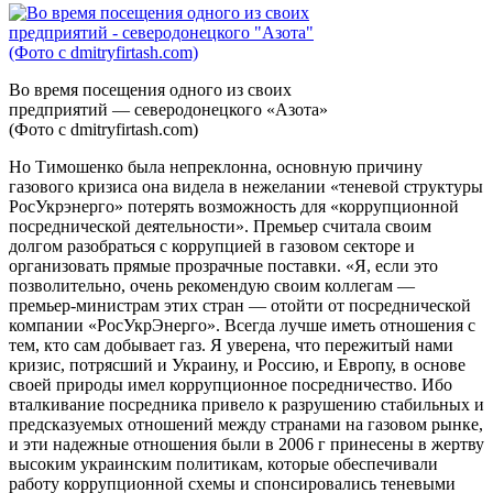
Во время посещения одного из своих
предприятий — северодонецкого «Азота»
(Фото с dmitryfirtash.com)
Но Тимошенко была непреклонна, основную причину
газового кризиса она видела в нежелании «теневой структуры
РосУкрэнерго» потерять возможность для «коррупционной
посреднической деятельности». Премьер считала своим
долгом разобраться с коррупцией в газовом секторе и
организовать прямые прозрачные поставки. «Я, если это
позволительно, очень рекомендую своим коллегам —
премьер-министрам этих стран — отойти от посреднической
компании «РосУкрЭнерго». Всегда лучше иметь отношения с
тем, кто сам добывает газ. Я уверена, что пережитый нами
кризис, потрясший и Украину, и Россию, и Европу, в основе
своей природы имел коррупционное посредничество. Ибо
вталкивание посредника привело к разрушению стабильных и
предсказуемых отношений между странами на газовом рынке,
и эти надежные отношения были в 2006 г принесены в жертву
высоким украинским политикам, которые обеспечивали
работу коррупционной схемы и спонсировались теневыми