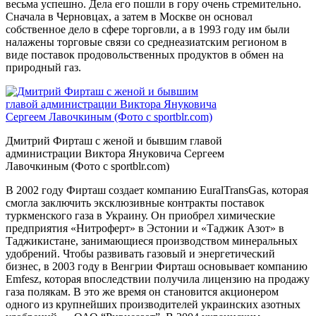
весьма успешно. Дела его пошли в гору очень стремительно.
Сначала в Черновцах, а затем в Москве он основал
собственное дело в сфере торговли, а в 1993 году им были
налажены торговые связи со среднеазиатским регионом в
виде поставок продовольственных продуктов в обмен на
природный газ.
Дмитрий Фирташ с женой и бывшим главой
администрации Виктора Януковича Сергеем
Лавочкиным (Фото с sportblr.com)
В 2002 году Фирташ создает компанию EuralTransGas, которая
смогла заключить эксклюзивные контракты поставок
туркменского газа в Украину. Он приобрел химические
предприятия «Нитроферт» в Эстонии и «Таджик Азот» в
Таджикистане, занимающиеся производством минеральных
удобрений. Чтобы развивать газовый и энергетический
бизнес, в 2003 году в Венгрии Фирташ основывает компанию
Emfesz, которая впоследствии получила лицензию на продажу
газа полякам. В это же время он становится акционером
одного из крупнейших производителей украинских азотных