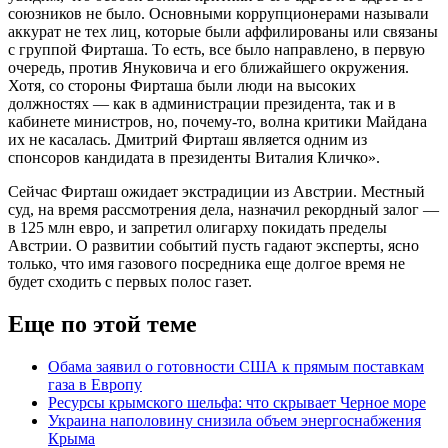
союзников не было. Основными коррупционерами называли
аккурат не тех лиц, которые были аффилированы или связаны
с группой Фирташа. То есть, все было направлено, в первую
очередь, против Януковича и его ближайшего окружения.
Хотя, со стороны Фирташа были люди на высоких
должностях — как в администрации президента, так и в
кабинете министров, но, почему-то, волна критики Майдана
их не касалась. Дмитрий Фирташ является одним из
спонсоров кандидата в президенты Виталия Кличко».
Сейчас Фирташ ожидает экстрадиции из Австрии. Местный
суд, на время рассмотрения дела, назначил рекордный залог —
в 125 млн евро, и запретил олигарху покидать пределы
Австрии. О развитии событий пусть гадают эксперты, ясно
только, что имя газового посредника еще долгое время не
будет сходить с первых полос газет.
Еще по этой теме
Обама заявил о готовности США к прямым поставкам
газа в Европу
Ресурсы крымского шельфа: что скрывает Черное море
Украина наполовину снизила объем энергоснабжения
Крыма