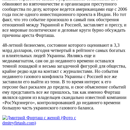
обвиняют во взяточничестве и организации преступного
сообщества по делу, которое ведется американцами еще с 2006
года после одного инвестиционного проекта в Индии. Но тот
факт, что это событие произошло в самый пик обострения
отношений между Украиной и Россией, заставляет и прессу, и
все мировые политические и деловые круги бурно обсуждать
причины ареста Фирташа.
48-летний бизнесмен, состояние которого оценивают в 3,3
млрд долларов, сегодня четвертый в рейтинге самых богатых
и влиятельных людей Украины. Являясь еще и
медиамагнатом, сам он до недавнего времени оставался
темной лошадкой и весьма загадочной фигурой для общества,
крайне редко идя на контакт с журналистами. Но события
недавнего газового конфликта Украины с Россией все же
заставили его выйти из тени. В то время интерес к его
персоне был раскален до предела, и свое объяснение событий
ему представить все же пришлось, так как именно Фирташ
являлся одним из владельцев скандально известной компании
«РосУкрэнерго», контролировавшей до недавнего времени
большую часть украинского газового баланса.