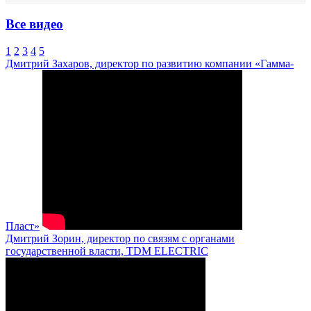
Все видео
1
2
3
4
5
Дмитрий Захаров, директор по развитию компании «Гамма-
Пласт»
Дмитрий Зорин, директор по связям с органами
государственной власти, TDM ELECTRIC