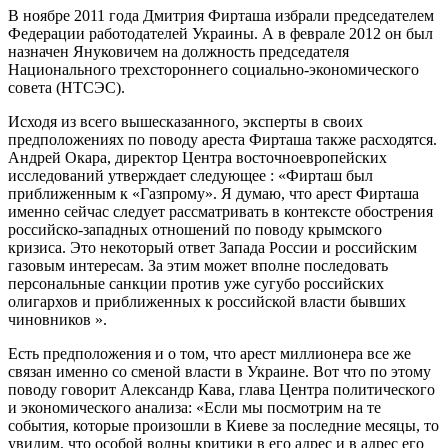
В ноябре 2011 года Дмитрия Фирташа избрали председателем
Федерации работодателей Украины. А в феврале 2012 он был
назначен Януковичем на должность председателя
Национального трехстороннего социально-экономического
совета (НТСЭС).
Исходя из всего вышесказанного, эксперты в своих
предположениях по поводу ареста Фирташа также расходятся.
Андрей Окара, директор Центра восточноевропейских
исследований утверждает следующее : «Фирташ был
приближенным к «Газпрому». Я думаю, что арест Фирташа
именно сейчас следует рассматривать в контексте обострения
российско-западных отношений по поводу крымского
кризиса. Это некоторый ответ Запада России и российским
газовым интересам. За этим может вполне последовать
персональные санкции против уже сугубо российских
олигархов и приближенных к российской власти бывших
чиновников ».
Есть предположения и о том, что арест миллионера все же
связан именно со сменой власти в Украине. Вот что по этому
поводу говорит Александр Кава, глава Центра политического
и экономического анализа: «Если мы посмотрим на те
события, которые произошли в Киеве за последние месяцы, то
увидим, что особой волны критики в его адрес и в адрес его