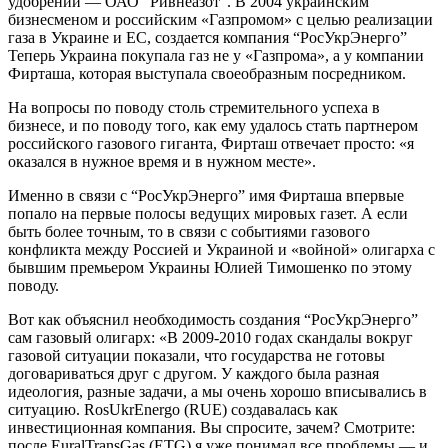
удобрений — ОАО “Ривнеазот”. В 2004 украинским
бизнесменом и российским «Газпромом» с целью реализации
газа в Украине и ЕС, создается компания “РосУкрЭнерго”
Теперь Украина покупала газ не у «Газпрома», а у компании
Фирташа, которая выступала своеобразным посредником.
На вопросы по поводу столь стремительного успеха в
бизнесе, и по поводу того, как ему удалось стать партнером
российского газового гиганта, Фирташ отвечает просто: «я
оказался в нужное время и в нужном месте».
Именно в связи с “РосУкрЭнерго” имя Фирташа впервые
попало на первые полосы ведущих мировых газет. А если
быть более точным, то в связи с событиями газового
конфликта между Россией и Украиной и «войной» олигарха с
бывшим премьером Украины Юлией Тимошенко по этому
поводу.
Вот как объяснил необходимость создания “РосУкрЭнерго”
сам газовый олигарх: «В 2009-2010 годах скандалы вокруг
газовой ситуации показали, что государства не готовы
договариваться друг с другом. У каждого была разная
идеология, разные задачи, а мы очень хорошо вписывались в
ситуацию. RosUkrEnergo (RUE) создавалась как
инвестиционная компания. Вы спросите, зачем? Смотрите:
после EuralTransGas (ETG) я уже понимал все проблемы — и