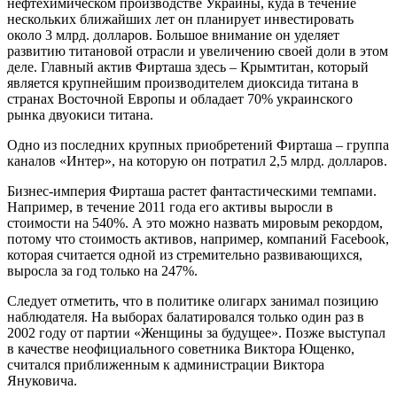
нефтехимическом производстве Украины, куда в течение
нескольких ближайших лет он планирует инвестировать
около 3 млрд. долларов. Большое внимание он уделяет
развитию титановой отрасли и увеличению своей доли в этом
деле. Главный актив Фирташа здесь – Крымтитан, который
является крупнейшим производителем диоксида титана в
странах Восточной Европы и обладает 70% украинского
рынка двуокиси титана.
Одно из последних крупных приобретений Фирташа – группа
каналов «Интер», на которую он потратил 2,5 млрд. долларов.
Бизнес-империя Фирташа растет фантастическими темпами.
Например, в течение 2011 года его активы выросли в
стоимости на 540%. А это можно назвать мировым рекордом,
потому что стоимость активов, например, компаний Facebook,
которая считается одной из стремительно развивающихся,
выросла за год только на 247%.
Следует отметить, что в политике олигарх занимал позицию
наблюдателя. На выборах балатировался только один раз в
2002 году от партии «Женщины за будущее». Позже выступал
в качестве неофициального советника Виктора Ющенко,
считался приближенным к администрации Виктора
Януковича.