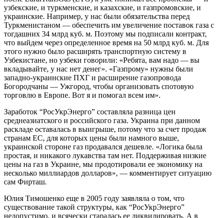
узбекские, и туркменские, и казахские, и газпромовские, и
украинские. Например, у нас были обязательства перед
Туркменистаном — обеспечить им увеличение поставок газа с
тогдашних 34 млрд куб. м. Поэтому мы подписали контракт,
что выйдем через определенное время на 50 млрд куб. м. Для
этого нужно было расширять транспортную систему в
Узбекистане, но узбеки говорили: «Ребята, вам надо — вы
вкладывайте, у нас нет денег». «Газпрому» нужны были
западно-украинские ПХГ и расширение газопровода
Богородчаны — Ужгород, чтобы организовать спотовую
торговлю в Европе. Вот я и помогал всем им».
Заработок “РосУкрЭнерго” составляла разница цен
среднеазиатского и российского газа. Украина при данном
раскладе оставалась в выигрыше, потому что за счет продаж
странам ЕС, для которых цены были намного выше,
украинской стороне газ продавался дешевле. «Логика была
простая, и никакого лукавства там нет. Поддерживая низкие
цены на газ в Украине, мы продотировали ее экономику на
несколько миллиардов долларов», — комментирует ситуацию
сам Фирташ.
Юлия Тимошенко еще в 2005 году заявляла о том, что
существование такой структуры, как “РосУкрЭнерго”
недопустимо, и всячески старалась ее ликвидировать. А в