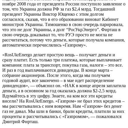
ноябре 2008 года от президента России поступило заявление о
том, что Украина должна РФ за газ $2,4 млрд. Тогдашний
президент Украины Виктор Ющенко с этим долгом
согласился, сказав, что в его образовании виноват Кабинет
министров Украины. Тимошенко в свою очередь парировала,
что это не долг Украины, а долг “РосУкрЭнерго”. Фирташ в
свою очередь доказывал то, что РУЭ просто не могла не
рассчитаться, потому что деньги, которые получала компания,
автоматически перечислялись «Газпрому».
«RosUkrEnergo делает простую вещь – получает деньги и
сразу платит. Есть только три платежа, которые выплачивает
компания: плата за транспорт, покупка газа, налоги – это все.
И раз в год выплачиваются дивиденды. В конце марта –
собрание акционеров. После этого, когда мы получаем
годовой аудит, все закончено – в мае идет распределение
дивидендов», — объяснил он. «НАК в конце апреля заплатила
деньги, а в основном за год оказалась должна $2-2,5 млрд.
Вдумайтесь в эту цифру. Знаете, на ком все эти кредиты
висели? На RosUkrEnergo. «Газпром» не брал этих кредитов –
мы рассчитывались с ним вовремя. Нам «Газпром» без денег
газ не давал. Мы шли в банки, брали кредиты, платили за них
проценты и рассчитывались с «Газпромом», — пожаловался
Дмитрий Фирташ.