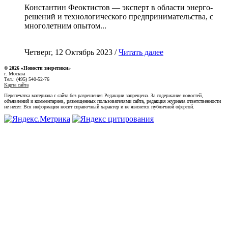
Константин Феоктистов — эксперт в области энерго-
решений и технологического предпринимательства, с
многолетним опытом...
Четверг, 12 Октябрь 2023 /
Читать далее
© 2026 «Новости энеретики»
г. Москва
Тел.: (495) 540-52-76
Карта сайта
Перепечатка материала с сайта без разрешения Редакции запрещена. За содержание новостей,
объявлений и комментариев, размещенных пользователями сайта, редакция журнала ответственности
не несет. Вся информация носит справочный характер и не является публичной офертой.