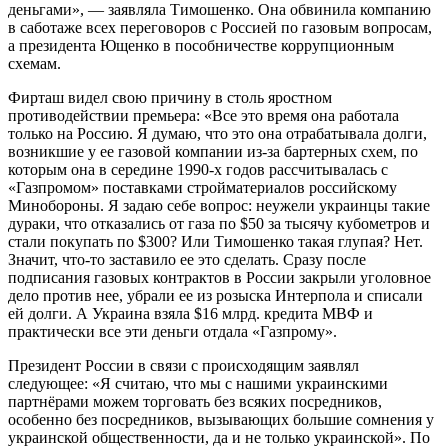
деньгами», — заявляла Тимошенко. Она обвинила компанию
в саботаже всех переговоров с Россией по газовым вопросам,
а президента Ющенко в пособничестве коррупционным
схемам.
Фирташ видел свою причину в столь яростном
противодействии премьера: «Все это время она работала
только на Россию. Я думаю, что это она отрабатывала долги,
возникшие у ее газовой компании из-за бартерных схем, по
которым она в середине 1990-х годов рассчитывалась с
«Газпромом» поставками стройматериалов российскому
Минобороны. Я задаю себе вопрос: неужели украинцы такие
дураки, что отказались от газа по $50 за тысячу кубометров и
стали покупать по $300? Или Тимошенко такая глупая? Нет.
Значит, что-то заставило ее это сделать. Сразу после
подписания газовых контрактов в России закрыли уголовное
дело против нее, убрали ее из розыска Интерпола и списали
ей долги. А Украина взяла $16 млрд. кредита МВФ и
практически все эти деньги отдала «Газпрому».
Президент России в связи с происходящим заявлял
следующее: «Я считаю, что мы с нашими украинскими
партнёрами можем торговать без всяких посредников,
особенно без посредников, вызывающих большие сомнения у
украинской общественности, да и не только украинской». По