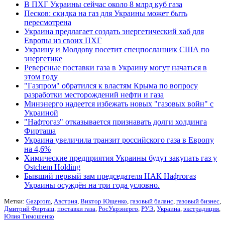
В ПХГ Украины сейчас около 8 млрд куб газа
Песков: скидка на газ для Украины может быть
пересмотрена
Украина предлагает создать энергетический хаб для
Европы из своих ПХГ
Украину и Молдову посетит спецпосланник США по
энергетике
Реверсные поставки газа в Украину могут начаться в
этом году
"Газпром" обратился к властям Крыма по вопросу
разработки месторождений нефти и газа
Минэнерго надеется избежать новых "газовых войн" с
Украиной
"Нафтогаз" отказывается признавать долги холдинга
Фирташа
Украина увеличила транзит российского газа в Европу
на 4,6%
Химические предприятия Украины будут закупать газ у
Ostchem Holding
Бывший первый зам председателя НАК Нафтогаз
Украины осуждён на три года условно.
Метки:
Gazprom
,
Австрия
,
Виктор Ющенко
,
газовый баланс
,
газовый бизнес
,
Дмитрий Фирташ
,
поставки газа
,
РосУкрэнерго
,
РУЭ
,
Украина
,
экстрадиция
,
Юлия Тимошенко