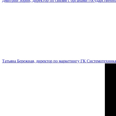
Дмитрий Зорин, директор по связям с органами государстве
Татьяна Бережная, директор по маркетингу ГК Системотехник