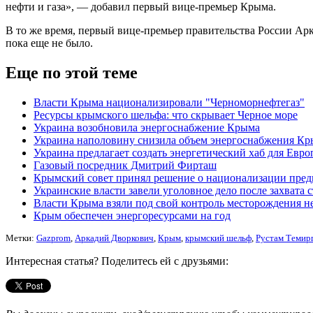
нефти и газа», — добавил первый вице-премьер Крыма.
В то же время, первый вице-премьер правительства России Ар
пока еще не было.
Еще по этой теме
Власти Крыма национализировали "Черноморнефтегаз"
Ресурсы крымского шельфа: что скрывает Черное море
Украина возобновила энергоснабжение Крыма
Украина наполовину снизила объем энергоснабжения К
Украина предлагает создать энергетический хаб для Евр
Газовый посредник Дмитрий Фирташ
Крымский совет принял решение о национализации пред
Украинские власти завели уголовное дело после захвата
Власти Крыма взяли под свой контроль месторождения не
Крым обеспечен энергоресурсами на год
Метки:
Gazprom
,
Аркадий Дворкович
,
Крым
,
крымский шельф
,
Рустам Темир
Интересная статья? Поделитесь ей с друзьями: