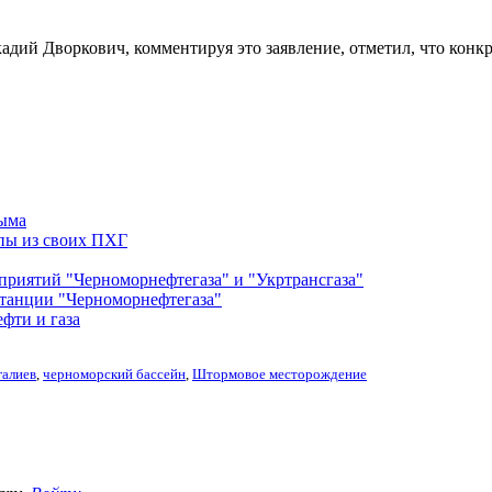
кадий Дворкович, комментируя это заявление, отметил, что кон
рыма
опы из своих ПХГ
приятий "Черноморнефтегаза" и "Укртрансгаза"
 станции "Черноморнефтегаза"
фти и газа
галиев
,
черноморский бассейн
,
Штормовое месторождение