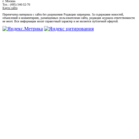
г. Москва
Тел.: (495) 540-52-76
Карта сайта
Перепечатка материала с сайта без разрешения Редакции запрещена. За содержание новостей,
объявлений и комментариев, размещенных пользователями сайта, редакция журнала ответственности
не несет. Вся информация носит справочный характер и не является публичной офертой.