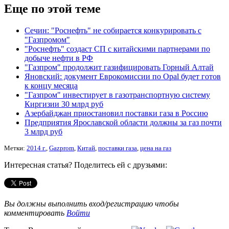
Еще по этой теме
Сечин: "Роснефть" не собирается конкурировать с
"Газпромом"
"Роснефть" создаст СП с китайскими партнерами по
добыче нефти в РФ
"Газпром" продолжит газифицировать Горный Алтай
Яновский: документ Еврокомиссии по Opal будет готов
к концу месяца
"Газпром" инвестирует в газотранспортную систему
Киргизии 30 млрд руб
Азербайджан приостановил поставки газа в Россию
Предприятия Ярославской области должны за газ почти
3 млрд руб
Метки:
2014 г.
,
Gazprom
,
Китай
,
поставки газа
,
цена на газ
Интересная статья? Поделитесь ей с друзьями:
Вы должны выполнить вход/регистрацию чтобы
комментировать
Войти