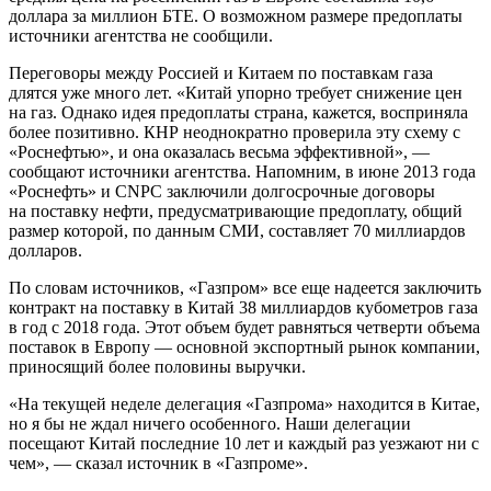
доллара за миллион БТЕ. О возможном размере предоплаты
источники агентства не сообщили.
Переговоры между Россией и Китаем по поставкам газа
длятся уже много лет. «Китай упорно требует снижение цен
на газ. Однако идея предоплаты страна, кажется, восприняла
более позитивно. КНР неоднократно проверила эту схему с
«Роснефтью», и она оказалась весьма эффективной», —
сообщают источники агентства. Напомним, в июне 2013 года
«Роснефть» и CNPC заключили долгосрочные договоры
на поставку нефти, предусматривающие предоплату, общий
размер которой, по данным СМИ, составляет 70 миллиардов
долларов.
По словам источников, «Газпром» все еще надеется заключить
контракт на поставку в Китай 38 миллиардов кубометров газа
в год с 2018 года. Этот объем будет равняться четверти объема
поставок в Европу — основной экспортный рынок компании,
приносящий более половины выручки.
«На текущей неделе делегация «Газпрома» находится в Китае,
но я бы не ждал ничего особенного. Наши делегации
посещают Китай последние 10 лет и каждый раз уезжают ни с
чем», — сказал источник в «Газпроме».