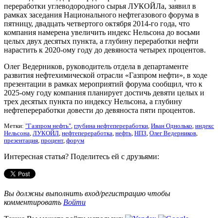
переработки углеводородного сырья ЛУКОЙЛа, заявил в
рамках заседания Национального нефтегазового форума в
пятницу, двадцать четвертого октября 2014-го года, что
компания намерена увеличить индекс Нельсона до восьми
целых двух десятых пункта, а глубину переработки нефти
нарастить к 2020-ому году до девяноста четырех процентов.
Олег Ведерников, руководитель отдела в департаменте
развития нефтехимической отрасли «Газпром нефти», в ходе
презентации в рамках мероприятий форума сообщил, что к
2025-ому году компания планирует достичь девяти целых и
трех десятых пункта по индексу Нельсона, а глубину
нефтепереработки довести до девяноста пяти процентов.
Метки:
"Газпром нефть"
,
глубина нефтепереработки
,
Иван Однолько
,
индекс
Нельсона
,
ЛУКОЙЛ
,
нефтепереработка
,
нефть
,
НПЗ
,
Олег Ведерников
,
презентация
,
процент
,
форум
Интересная статья? Поделитесь ей с друзьями:
Вы должны выполнить вход/регистрацию чтобы
комментировать
Войти