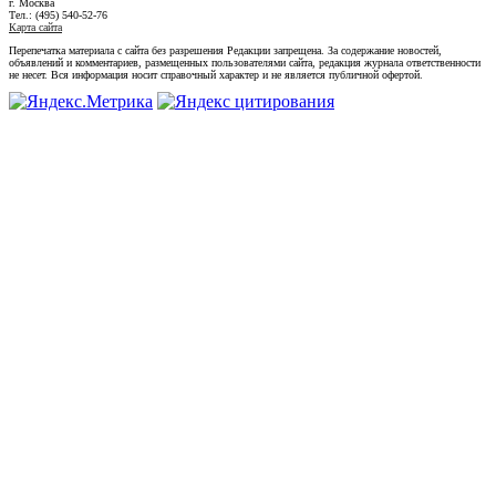
г. Москва
Тел.: (495) 540-52-76
Карта сайта
Перепечатка материала с сайта без разрешения Редакции запрещена. За содержание новостей,
объявлений и комментариев, размещенных пользователями сайта, редакция журнала ответственности
не несет. Вся информация носит справочный характер и не является публичной офертой.