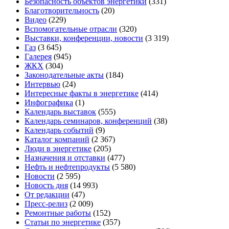
Безопасность объектов энергетики
(331)
Благотворительность
(20)
Видео
(229)
Вспомогательные отрасли
(320)
Выставки, конференции, новости
(3 319)
Газ
(3 645)
Галерея
(945)
ЖКХ
(304)
Законодательные акты
(184)
Интервью
(24)
Интересные факты в энергетике
(414)
Инфографика
(1)
Календарь выставок
(555)
Календарь семинаров, конференций
(38)
Календарь событий
(9)
Каталог компаний
(2 367)
Люди в энергетике
(205)
Назначения и отставки
(477)
Нефть и нефтепродукты
(5 580)
Новости
(2 595)
Новость дня
(14 993)
От редакции
(47)
Пресс-релиз
(2 009)
Ремонтные работы
(152)
Статьи по энергетике
(357)