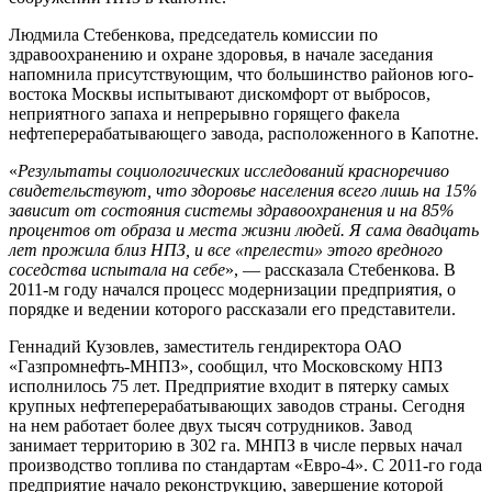
Людмила Стебенкова, председатель комиссии по
здравоохранению и охране здоровья, в начале заседания
напомнила присутствующим, что большинство районов юго-
востока Москвы испытывают дискомфорт от выбросов,
неприятного запаха и непрерывно горящего факела
нефтеперерабатывающего завода, расположенного в Капотне.
«
Результаты социологических исследований красноречиво
свидетельствуют, что здоровье населения всего лишь на 15%
зависит от состояния системы здравоохранения и на 85%
процентов от образа и места жизни людей. Я сама двадцать
лет прожила близ НПЗ, и все «прелести» этого вредного
соседства испытала на себе
», — рассказала Стебенкова. В
2011-м году начался процесс модернизации предприятия, о
порядке и ведении которого рассказали его представители.
Геннадий Кузовлев, заместитель гендиректора ОАО
«Газпромнефть-МНПЗ», сообщил, что Московскому НПЗ
исполнилось 75 лет. Предприятие входит в пятерку самых
крупных нефтеперерабатывающих заводов страны. Сегодня
на нем работает более двух тысяч сотрудников. Завод
занимает территорию в 302 га. МНПЗ в числе первых начал
производство топлива по стандартам «Евро-4». С 2011-го года
предприятие начало реконструкцию, завершение которой