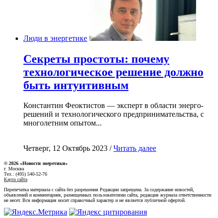
Люди в энергетике
Секреты простоты: почему
технологическое решение должно
быть интуитивным
Константин Феоктистов — эксперт в области энерго-
решений и технологического предпринимательства, с
многолетним опытом...
Четверг, 12 Октябрь 2023 /
Читать далее
© 2026 «Новости энеретики»
г. Москва
Тел.: (495) 540-52-76
Карта сайта
Перепечатка материала с сайта без разрешения Редакции запрещена. За содержание новостей,
объявлений и комментариев, размещенных пользователями сайта, редакция журнала ответственности
не несет. Вся информация носит справочный характер и не является публичной офертой.