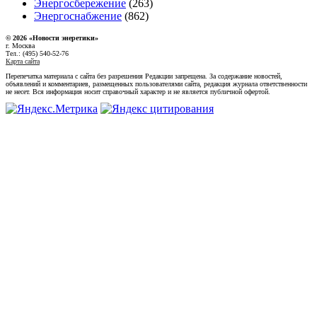
Энергосбережение
(263)
Энергоснабжение
(862)
© 2026 «Новости энеретики»
г. Москва
Тел.: (495) 540-52-76
Карта сайта
Перепечатка материала с сайта без разрешения Редакции запрещена. За содержание новостей,
объявлений и комментариев, размещенных пользователями сайта, редакция журнала ответственности
не несет. Вся информация носит справочный характер и не является публичной офертой.