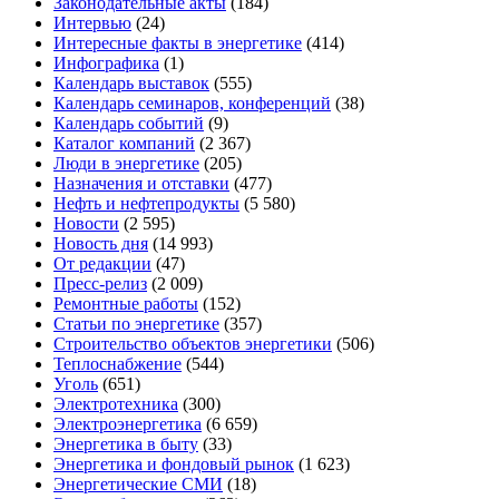
Законодательные акты
(184)
Интервью
(24)
Интересные факты в энергетике
(414)
Инфографика
(1)
Календарь выставок
(555)
Календарь семинаров, конференций
(38)
Календарь событий
(9)
Каталог компаний
(2 367)
Люди в энергетике
(205)
Назначения и отставки
(477)
Нефть и нефтепродукты
(5 580)
Новости
(2 595)
Новость дня
(14 993)
От редакции
(47)
Пресс-релиз
(2 009)
Ремонтные работы
(152)
Статьи по энергетике
(357)
Строительство объектов энергетики
(506)
Теплоснабжение
(544)
Уголь
(651)
Электротехника
(300)
Электроэнергетика
(6 659)
Энергетика в быту
(33)
Энергетика и фондовый рынок
(1 623)
Энергетические СМИ
(18)