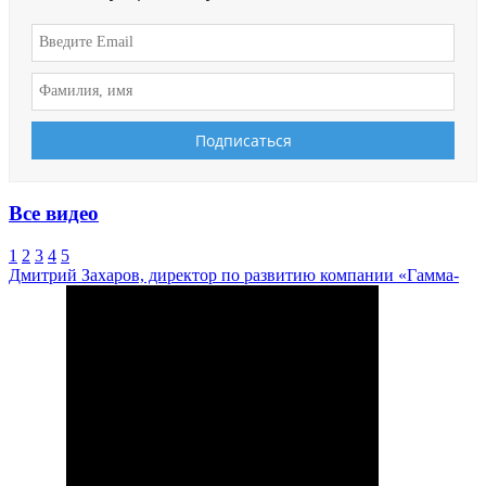
Все видео
1
2
3
4
5
Дмитрий Захаров, директор по развитию компании «Гамма-