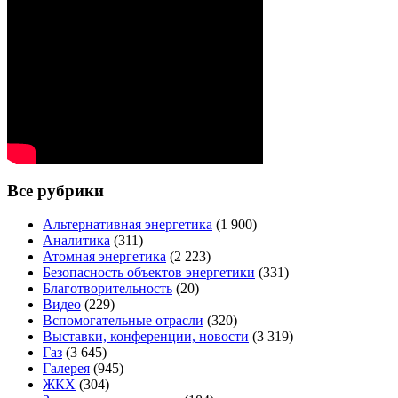
Все рубрики
Альтернативная энергетика
(1 900)
Аналитика
(311)
Атомная энергетика
(2 223)
Безопасность объектов энергетики
(331)
Благотворительность
(20)
Видео
(229)
Вспомогательные отрасли
(320)
Выставки, конференции, новости
(3 319)
Газ
(3 645)
Галерея
(945)
ЖКХ
(304)