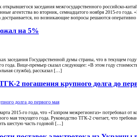
х открывшегося заседания межгосударственного российско-китай
ные агентства во вторник, семнадцатого ноября 2015-го года.
ода достраивается, но возникающие вопросы решаются оперативно
рожал на 5%
ах заседания Государственной думы страны, что в текущем году
о года. Вице-премьер сказал следующее: «В этом году стоимост
ьная служба), рассказал […]
ТГК-2 погашения крупного долга до пер
марта 2015-го года, что «Газпром межрегионгаз» потребовал от
вого мая текущего года. Руководство ТГК-2 считает, что требо
ить шестую часть годовой […]
ости поставок электротока из Украины