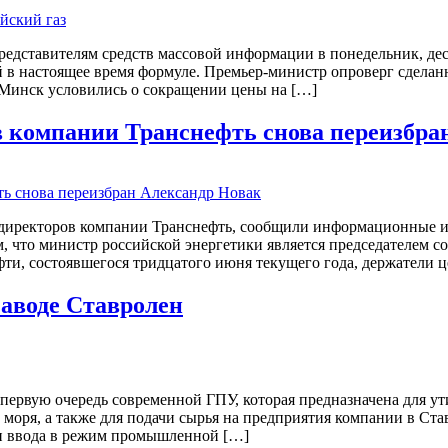
едставителям средств массовой информации в понедельник, десят
 в настоящее время формуле. Премьер-министр опроверг сделанн
 Минск условились о сокращении цены на […]
ов компании Транснефть снова переизбра
 директоров компании Транснефть, сообщили информационные изд
что министр российской энергетики является председателем со
фти, состоявшегося тридцатого июня текущего года, держатели 
аводе Ставролен
первую очередь современной ГПУ, которая предназначена для у
моря, а также для подачи сырья на предприятия компании в Ст
ии ввода в режим промышленной […]