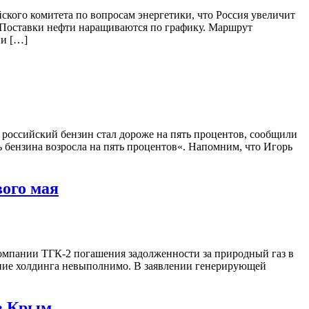
ского комитета по вопросам энергетики, что Россия увеличит
 «Поставки нефти наращиваются по графику. Маршрут
 и […]
 российский бензин стал дороже на пять процентов, сообщили
ь бензина возросла на пять процентов«. Напомним, что Игорь
вого мая
 компании ТГК-2 погашения задолженности за природный газ в
вание холдинга невыполнимо. В заявлении генерирующей
 в Крым