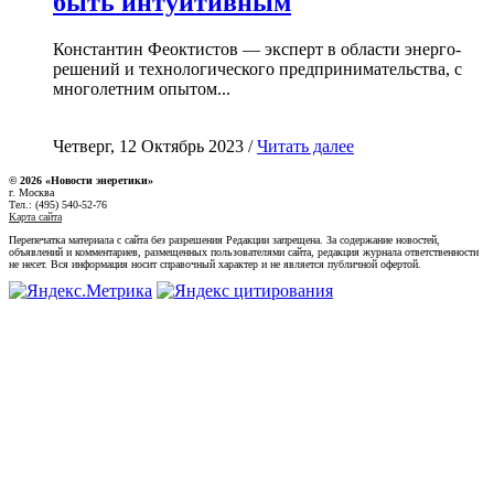
быть интуитивным
Константин Феоктистов — эксперт в области энерго-
решений и технологического предпринимательства, с
многолетним опытом...
Четверг, 12 Октябрь 2023 /
Читать далее
© 2026 «Новости энеретики»
г. Москва
Тел.: (495) 540-52-76
Карта сайта
Перепечатка материала с сайта без разрешения Редакции запрещена. За содержание новостей,
объявлений и комментариев, размещенных пользователями сайта, редакция журнала ответственности
не несет. Вся информация носит справочный характер и не является публичной офертой.