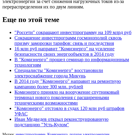
электроэнергии за счет снижения нагрузочных токов из-за
перераспределения их по двум линиям.
Еще по этой теме
"Россети" сокращают инвестпрограмму на 109 млрд руб
Сокращение инвестпрограмм госмонополий сквозь
призму заморозки тарифов: связь и последствия
16 млн руб направит "Комиэнерго" на усиление
безопасности своих энергообъектов в 2014 году
В "Комиэнерго" прошел семинар по информационным
технологиям
Специалисты "Комиэнерго" восстановили
электроснабжение города Микунь
В 2014 году "Комиэнерго" направит на ремонтную
кампанию более 300 млн. рублей
Комиэнерго приняло на вооружение спутниковый
терминал нового поколения с расширенными
техническими возможностями
"Комиэнерго" отстояло в судах 120 млн руб штрафов
УФАС
Иван Медведев открыл реконструированную
подстанцию "Усть-Кулом"
Метки:
инвестпрограмма
,
Комиэнерго
,
потери электроэнергии
,