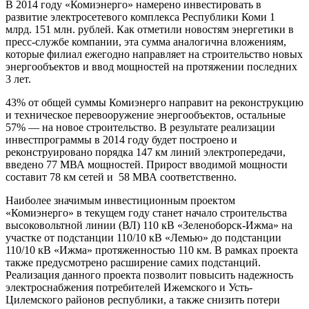
В 2014 году «Комиэнерго» намерено инвестировать в
развитие электросетевого комплекса Республики Коми 1
млрд. 151 млн. рублей. Как отметили новостям энергетики в
пресс-службе компании, эта сумма аналогична вложениям,
которые филиал ежегодно направляет на строительство новых
энергообъектов и ввод мощностей на протяжении последних
3 лет.
43% от общей суммы Комиэнерго направит на реконструкцию
и техническое перевооружение энергообъектов, остальные
57% — на новое строительство. В результате реализации
инвестпрограммы в 2014 году будет построено и
реконструировано порядка 147 км линий электропередачи,
введено 77 МВА мощностей. Прирост вводимой мощности
составит 78 км сетей и 58 МВА соответственно.
Наиболее значимым инвестиционным проектом
«Комиэнерго» в текущем году станет начало строительства
высоковольтной линии (ВЛ) 110 кВ «Зеленоборск-Ижма» на
участке от подстанции 110/10 кВ «Лемью» до подстанции
110/10 кВ «Ижма» протяженностью 110 км. В рамках проекта
также предусмотрено расширение самих подстанций.
Реализация данного проекта позволит повысить надежность
электроснабжения потребителей Ижемского и Усть-
Цилемского районов республики, а также снизить потери