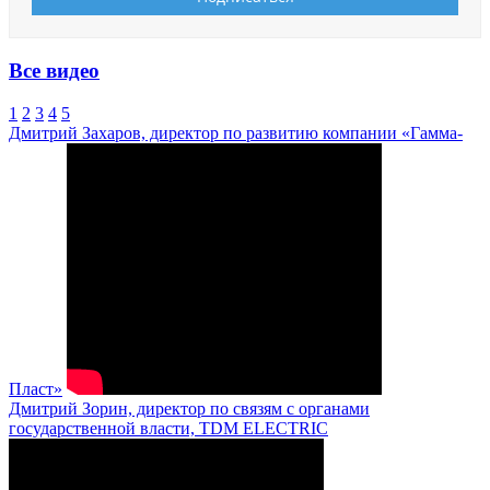
Все видео
1
2
3
4
5
Дмитрий Захаров, директор по развитию компании «Гамма-
Пласт»
Дмитрий Зорин, директор по связям с органами
государственной власти, TDM ELECTRIC