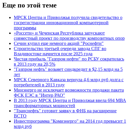
Еще по этой теме
МРСК Центра и Приволжья получила свидетельство о
госрегистрации инновационной компьютерной
программы
«Россети» и Чеченская Республика запускают
совместный проект по производству композитных опор
Сечин купил еще немного акций "Роснефти"
Строительство третьей очереди завода СПГ во
Владивостоке начнется после 2025 года
Чистая прибыль "Газпром нефти" по РСБУ сократилась
в 2013 году на 20,5%
"Газпром нефть" возьмет синдкредит в $2,15 млрд на 5
лет
МРСК Северного Кавказа вернула 4,6 млрд руб долга с
потребителей в 2013 году
Минэнерго не исключает возможности продажи пакета
ФСК ЕЭС в "Интер РАО"
В 2013 году МРСК Центра и Приволжья ввела 694 МВА
трансформаторных мощностей
"Транснефть" готовит заявку в ФНБ на расширение
ВСТО
Инвестпрограмма "Комиэнерго" на 2014 год превысит 1
млрд руб