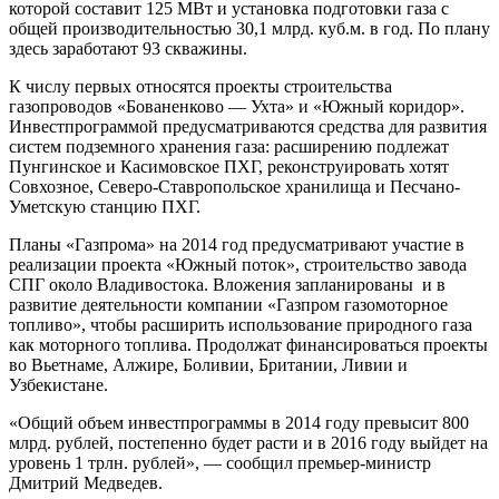
которой составит 125 МВт и установка подготовки газа с
общей производительностью 30,1 млрд. куб.м. в год. По плану
здесь заработают 93 скважины.
К числу первых относятся проекты строительства
газопроводов «Бованенково — Ухта» и «Южный коридор».
Инвестпрограммой предусматриваются средства для развития
систем подземного хранения газа: расширению подлежат
Пунгинское и Касимовское ПХГ, реконструировать хотят
Совхозное, Северо-Ставропольское хранилища и Песчано-
Уметскую станцию ПХГ.
Планы «Газпрома» на 2014 год предусматривают участие в
реализации проекта «Южный поток», строительство завода
СПГ около Владивостока. Вложения запланированы и в
развитие деятельности компании «Газпром газомоторное
топливо», чтобы расширить использование природного газа
как моторного топлива. Продолжат финансироваться проекты
во Вьетнаме, Алжире, Боливии, Британии, Ливии и
Узбекистане.
«Общий объем инвестпрограммы в 2014 году превысит 800
млрд. рублей, постепенно будет расти и в 2016 году выйдет на
уровень 1 трлн. рублей», — сообщил премьер-министр
Дмитрий Медведев.