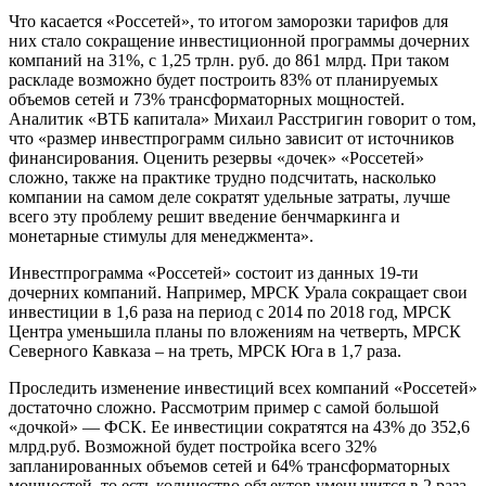
Что касается «Россетей», то итогом заморозки тарифов для
них стало сокращение инвестиционной программы дочерних
компаний на 31%, с 1,25 трлн. руб. до 861 млрд. При таком
раскладе возможно будет построить 83% от планируемых
объемов сетей и 73% трансформаторных мощностей.
Аналитик «ВТБ капитала» Михаил Расстригин говорит о том,
что «размер инвестпрограмм сильно зависит от источников
финансирования. Оценить резервы «дочек» «Россетей»
сложно, также на практике трудно подсчитать, насколько
компании на самом деле сократят удельные затраты, лучше
всего эту проблему решит введение бенчмаркинга и
монетарные стимулы для менеджмента».
Инвестпрограмма «Россетей» состоит из данных 19-ти
дочерних компаний. Например, МРСК Урала сокращает свои
инвестиции в 1,6 раза на период с 2014 по 2018 год, МРСК
Центра уменьшила планы по вложениям на четверть, МРСК
Северного Кавказа – на треть, МРСК Юга в 1,7 раза.
Проследить изменение инвестиций всех компаний «Россетей»
достаточно сложно. Рассмотрим пример с самой большой
«дочкой» — ФСК. Ее инвестиции сократятся на 43% до 352,6
млрд.руб. Возможной будет постройка всего 32%
запланированных объемов сетей и 64% трансформаторных
мощностей, то есть количество объектов уменьшится в 2 раза.