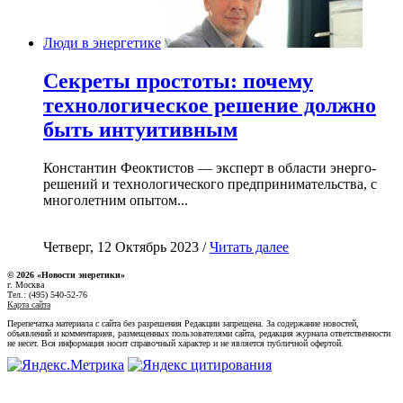
Люди в энергетике
Секреты простоты: почему
технологическое решение должно
быть интуитивным
Константин Феоктистов — эксперт в области энерго-
решений и технологического предпринимательства, с
многолетним опытом...
Четверг, 12 Октябрь 2023 /
Читать далее
© 2026 «Новости энеретики»
г. Москва
Тел.: (495) 540-52-76
Карта сайта
Перепечатка материала с сайта без разрешения Редакции запрещена. За содержание новостей,
объявлений и комментариев, размещенных пользователями сайта, редакция журнала ответственности
не несет. Вся информация носит справочный характер и не является публичной офертой.