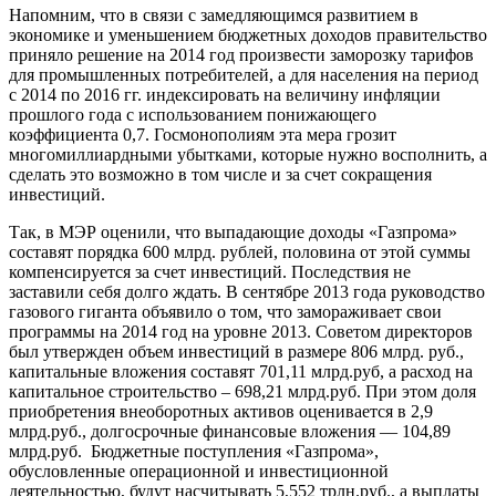
Напомним, что в связи с замедляющимся развитием в
экономике и уменьшением бюджетных доходов правительство
приняло решение на 2014 год произвести заморозку тарифов
для промышленных потребителей, а для населения на период
с 2014 по 2016 гг. индексировать на величину инфляции
прошлого года с использованием понижающего
коэффициента 0,7. Госмонополиям эта мера грозит
многомиллиардными убытками, которые нужно восполнить, а
сделать это возможно в том числе и за счет сокращения
инвестиций.
Так, в МЭР оценили, что выпадающие доходы «Газпрома»
составят порядка 600 млрд. рублей, половина от этой суммы
компенсируется за счет инвестиций. Последствия не
заставили себя долго ждать. В сентябре 2013 года руководство
газового гиганта объявило о том, что замораживает свои
программы на 2014 год на уровне 2013. Советом директоров
был утвержден объем инвестиций в размере 806 млрд. руб.,
капитальные вложения составят 701,11 млрд.руб, а расход на
капитальное строительство – 698,21 млрд.руб. При этом доля
приобретения внеоборотных активов оценивается в 2,9
млрд.руб., долгосрочные финансовые вложения — 104,89
млрд.руб. Бюджетные поступления «Газпрома»,
обусловленные операционной и инвестиционной
деятельностью, будут насчитывать 5,552 трлн.руб., а выплаты