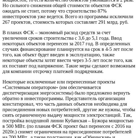
Но сильного снижения общей стоимости объектов ФСК
ожидать не стоит, потому что строительство 87%
инвестпроектов уже ведется. Всего из программы исключили
267 проектов, стоимость которых составляет 291 млрд. руб.
В планах ФСК – экономный расход средств за счет
увеличения сроков строительства с 3,6 до 5,1 года. Ввод
некоторых объектов перенесен за 2017 год. В определенных
случаях финансирование планируется на срок в 4-5 лет после
того, как объект будет введен в эксплуатацию, также
некоторые объекты хотят ввести через 3-5 лет после того, как
их поставят под напряжение. Такие меры сделают возможным
для компании отсрочку платежей подрядчикам.
Некоторые исключенные или перенесенные проекты
«Системным оператором» (им обеспечивается
диспетчеризация энергосистемы) было предложено вернуть
обратно в инвестпрограммы. Представитель организации
констатировал, что часть данных объектов необходима для
присоединения новых потребителей, другие же нужны, чтобы
снять ограниченную выдачу мощности электростанций. Так,
постройка воздушной линии Кубанская – Бужора мощностью
в 500 МВт. (по планам ФСК проект был перенесен с 2016 на
2020г.) снимет ограничения на присоединение потребителей
на 700 МВт., а такие подстанции, как «Обнинская» и