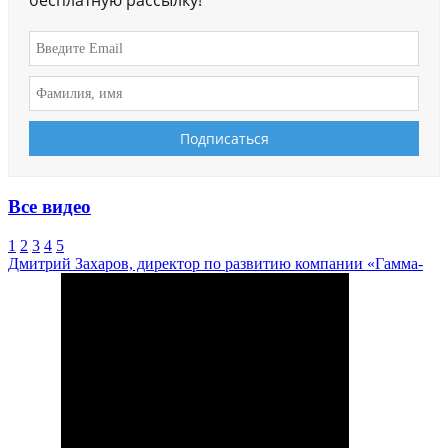
бесплатную рассылку!
Все видео
1
2
3
4
5
Дмитрий Захаров, директор по развитию компании «Гамма-