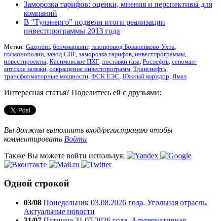
Заморозка тарифов: оценки, мнения и перспективы для
компаний
В "Тулэнерго" подвели итоги реализации
инвестпрограммы 2013 года
Метки:
Gazprom
,
бенчмаркинг
,
газопровод Бованенково-Ухта
,
госмонополии
,
завод СПГ
,
заморозка тарифов
,
инвестпрограммы
,
инвестпроекты
,
Касимовское ПХГ
,
поставки газа
,
Роснефть
,
сеноман-
аптские залежи
,
сокращение инвестпрограмм
,
Транснефть
,
трансформаторные мощности
,
ФСК ЕЭС
,
Южный коридор
,
Ямал
Интересная статья? Поделитесь ей с друзьями:
Вы должны выполнить вход/регистрацию чтобы
комментировать
Войти
Также Вы можете войти используя:
Одной строкой
03/08
Понедельник 03.08.2026 года. Угольная отрасль.
Актуальные новости
31/07
Пятница 31.07.2026 года. Альтернативная